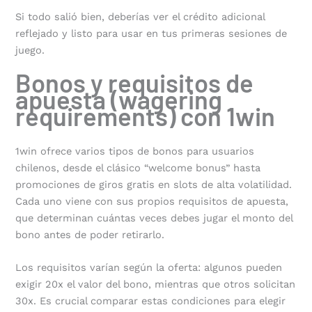
Si todo salió bien, deberías ver el crédito adicional
reflejado y listo para usar en tus primeras sesiones de
juego.
Bonos y requisitos de
apuesta (wagering
requirements) con 1win
1win ofrece varios tipos de bonos para usuarios
chilenos, desde el clásico “welcome bonus” hasta
promociones de giros gratis en slots de alta volatilidad.
Cada uno viene con sus propios requisitos de apuesta,
que determinan cuántas veces debes jugar el monto del
bono antes de poder retirarlo.
Los requisitos varían según la oferta: algunos pueden
exigir 20x el valor del bono, mientras que otros solicitan
30x. Es crucial comparar estas condiciones para elegir