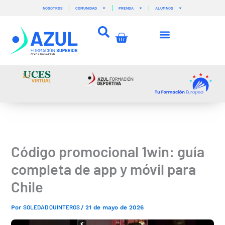
Ir
NOSOTROS
COMUNIDAD
PRENSA
ALUMNOS
al
contenido
Carrito
Código promocional 1win: guía
completa de app y móvil para
Chile
SOLEDAD QUINTEROS
Por
/
21 de mayo de 2026