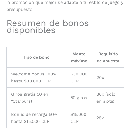
la promoción que mejor se adapte a tu estilo de juego y
presupuesto.
Resumen de bonos
disponibles
Monto
Requisito
Tipo de bono
máximo
de apuesta
Welcome bonus 100%
$30.000
20x
hasta $30.000 CLP
CLP
Giros gratis 50 en
30x (solo
50 giros
“Starburst”
en slots)
Bonus de recarga 50%
$15.000
25x
hasta $15.000 CLP
CLP