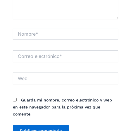
Nombre*
Correo
electrónico*
Web
Guarda mi nombre, correo electrónico y web
en este navegador para la próxima vez que
comente.