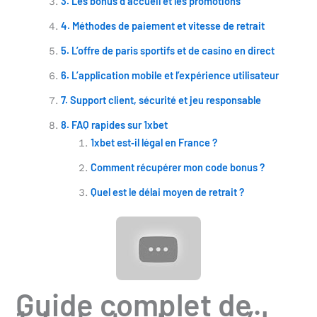
3. Les bonus d’accueil et les promotions
4. Méthodes de paiement et vitesse de retrait
5. L’offre de paris sportifs et de casino en direct
6. L’application mobile et l’expérience utilisateur
7. Support client, sécurité et jeu responsable
8. FAQ rapides sur 1xbet
1xbet est‑il légal en France ?
Comment récupérer mon code bonus ?
Quel est le délai moyen de retrait ?
Guide complet de