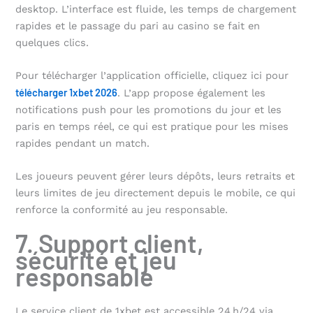
desktop. L’interface est fluide, les temps de chargement
rapides et le passage du pari au casino se fait en
quelques clics.
Pour télécharger l’application officielle, cliquez ici pour
télécharger 1xbet 2026
. L’app propose également les
notifications push pour les promotions du jour et les
paris en temps réel, ce qui est pratique pour les mises
rapides pendant un match.
Les joueurs peuvent gérer leurs dépôts, leurs retraits et
leurs limites de jeu directement depuis le mobile, ce qui
renforce la conformité au jeu responsable.
7. Support client,
sécurité et jeu
responsable
Le service client de 1xbet est accessible 24 h/24 via