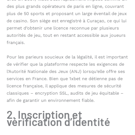
des plus grands opérateurs de paris en ligne, couvrant
plus de 50 sports et proposant un large éventail de jeux
de casino. Son siège est enregistré à Curaçao, ce qui lui
permet d’obtenir une licence reconnue par plusieurs
autorités de jeu, tout en restant accessible aux joueurs
français.
Pour les parieurs soucieux de la légalité, il est important
de vérifier que la plateforme respecte les exigences de
l’Autorité Nationale des Jeux (ANJ) lorsqu’elle offre ses
services en France. Bien que 1xbet ne détienne pas de
licence française, il applique des mesures de sécurité
classiques – encryption SSL, audits de jeu équitable –
afin de garantir un environnement fiable.
2. Inscription et
vérification d’identité