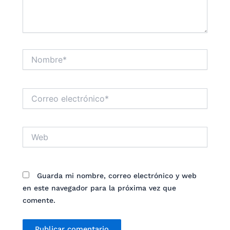
Nombre*
Correo
electrónico*
Web
Guarda mi nombre, correo electrónico y web
en este navegador para la próxima vez que
comente.