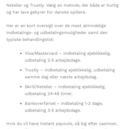
Neteller og Trustly. Vælg en metode, der både er hurtig
og har lave gebyrer for danske spillere.
Her er en kort oversigt over de mest almindelige
indbetalings‑ og udbetalingsmuligheder samt den
typiske behandlingstid:
Visa/Mastercard – indbetaling øjeblikkelig,
udbetaling 2‑5 arbejdsdage.
Trustly – indbetaling øjeblikkelig, udbetaling
samme dag eller næste arbejdsdag.
Skrill/Neteller – indbetaling øjeblikkelig,
udbetaling 24‑48 timer.
Bankoverførsel – indbetaling 1‑3 dage,
udbetaling 3‑5 arbejdsdage.
Hvis du vil have instant payouts, så kig efter casinoer,