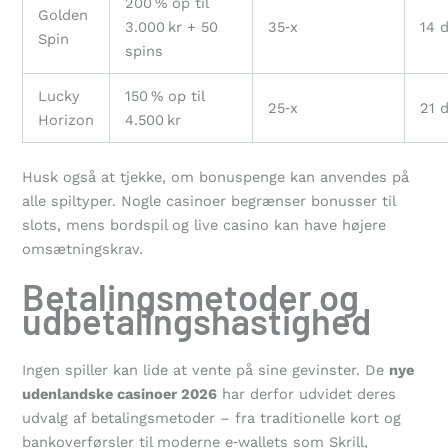
200 % op til
Golden
3.000 kr + 50
35‑x
14 
Spin
spins
Lucky
150 % op til
25‑x
21 
Horizon
4.500 kr
Husk også at tjekke, om bonuspenge kan anvendes på
alle spiltyper. Nogle casinoer begrænser bonusser til
slots, mens bordspil og live casino kan have højere
omsætningskrav.
Betalingsmetoder og
udbetalingshastighed
Ingen spiller kan lide at vente på sine gevinster. De
nye
udenlandske casinoer 2026
har derfor udvidet deres
udvalg af betalingsmetoder – fra traditionelle kort og
bankoverførsler til moderne e‑wallets som Skrill,