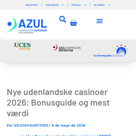
Ir
NOSOTROS
COMUNIDAD
PRENSA
ALUMNOS
al
contenido
Carrito
Nye udenlandske casinoer
2026: Bonusguide og mest
værdi
SOLEDAD QUINTEROS
Por
/
9 de mayo de 2026