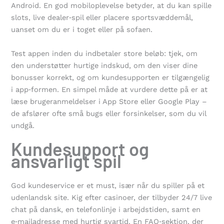
Android. En god mobiloplevelse betyder, at du kan spille
slots, live dealer‑spil eller placere sportsvæddemål,
uanset om du er i toget eller på sofaen.
Test appen inden du indbetaler store beløb: tjek, om
den understøtter hurtige indskud, om den viser dine
bonusser korrekt, og om kundesupporten er tilgængelig
i app‑formen. En simpel måde at vurdere dette på er at
læse brugeranmeldelser i App Store eller Google Play –
de afslører ofte små bugs eller forsinkelser, som du vil
undgå.
Kundesupport og
ansvarligt spil
God kundeservice er et must, især når du spiller på et
udenlandsk site. Kig efter casinoer, der tilbyder 24/7 live
chat på dansk, en telefonlinje i arbejdstiden, samt en
e‑mailadresse med hurtig svartid. En FAQ‑sektion, der