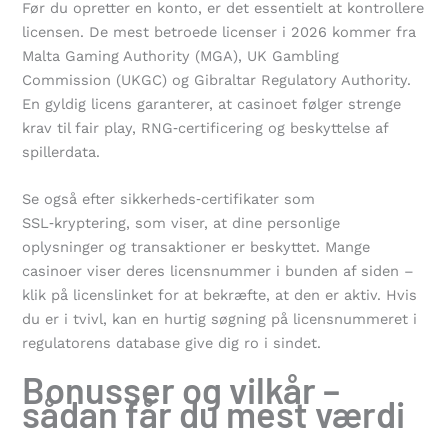
Før du opretter en konto, er det essentielt at kontrollere
licensen. De mest betroede licenser i 2026 kommer fra
Malta Gaming Authority (MGA), UK Gambling
Commission (UKGC) og Gibraltar Regulatory Authority.
En gyldig licens garanterer, at casinoet følger strenge
krav til fair play, RNG‑certificering og beskyttelse af
spillerdata.
Se også efter sikkerheds‑certifikater som
SSL‑kryptering, som viser, at dine personlige
oplysninger og transaktioner er beskyttet. Mange
casinoer viser deres licensnummer i bunden af siden –
klik på licenslinket for at bekræfte, at den er aktiv. Hvis
du er i tvivl, kan en hurtig søgning på licensnummeret i
regulatorens database give dig ro i sindet.
Bonusser og vilkår –
sådan får du mest værdi