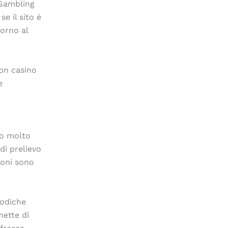
 Gambling
e il sito è
torno al
uon casino
e
to molto
di prelievo
ioni sono
iodiche
mette di