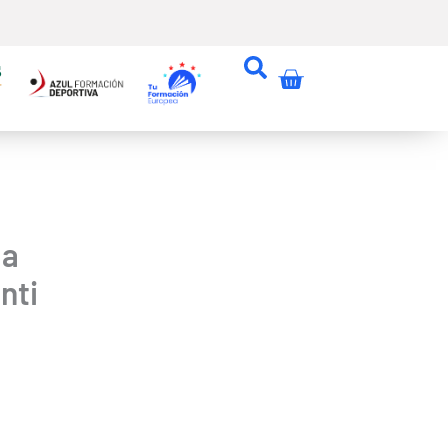
Carrito
da
nti