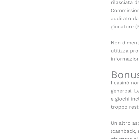
rilasciata 
Commission 
auditato da
giocatore (R
Non dimenti
utilizza pro
informazion
Bonus
I casinò no
generosi. Le
e giochi inc
troppo restr
Un altro as
(cashback, 