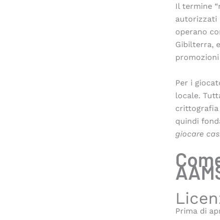
Il termine 
autorizzati
operano con
Gibilterra,
promozioni 
Per i giocat
locale. Tutt
crittografia
quindi fond
giocare ca
Come
AAMS
Licen
Prima di ap