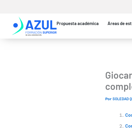
Ir
al
contenido
Propuesta académica
Áreas de est
Giocar
comple
SOLEDAD 
Por
Cos
Com