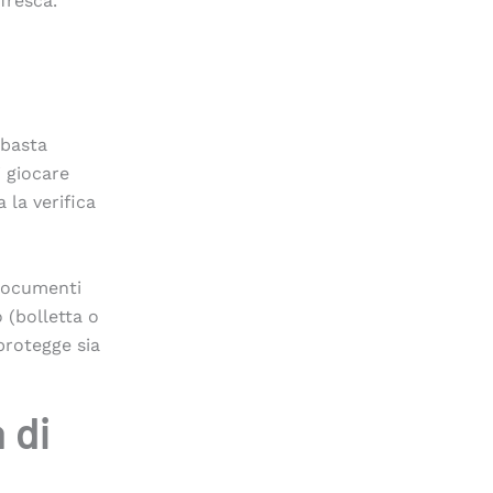
fresca.
 basta
 giocare
 la verifica
documenti
 (bolletta o
protegge sia
 di