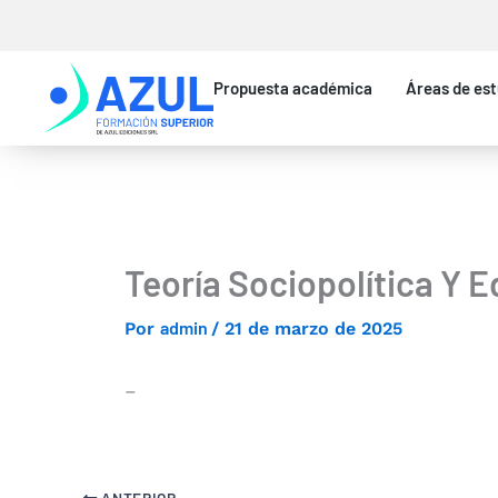
Ir
al
contenido
Propuesta académica
Áreas de est
Teoría Sociopolítica Y Ed
admin
Por
/
21 de marzo de 2025
–
ANTERIOR