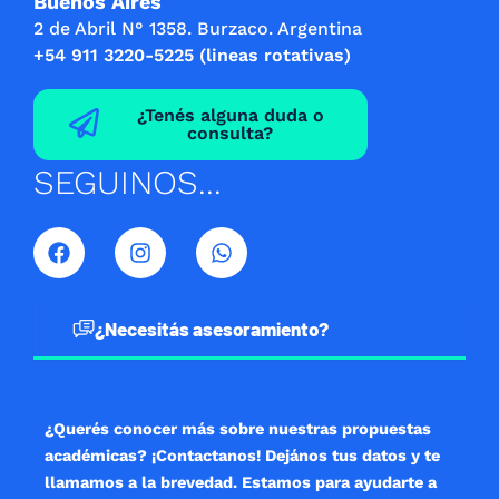
Buenos Aires
2 de Abril N° 1358. Burzaco. Argentina
+54 911 3220-5225 (lineas rotativas)
¿Tenés alguna duda o
consulta?
SEGUINOS...
F
I
W
a
n
h
c
s
a
e
t
t
b
a
s
¿Necesitás asesoramiento?
o
g
a
o
r
p
k
a
p
m
¿Querés conocer más sobre nuestras propuestas
académicas? ¡Contactanos! Dejános tus datos y te
llamamos a la brevedad. Estamos para ayudarte a