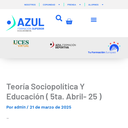
Ir
NOSOTROS
COMUNIDAD
PRENSA
ALUMNOS
al
contenido
Carrito
Teoría Sociopolítica Y
Educación ( 5ta. Abril- 25 )
admin
Por
/
21 de marzo de 2025
–