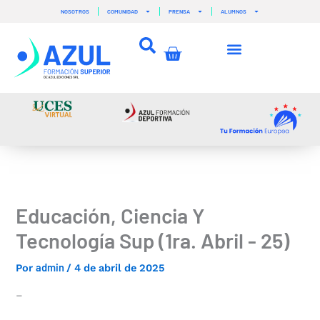
Ir
NOSOTROS
COMUNIDAD
PRENSA
ALUMNOS
al
contenido
Carrito
Educación, Ciencia Y
Tecnología Sup (1ra. Abril - 25)
admin
Por
/
4 de abril de 2025
–