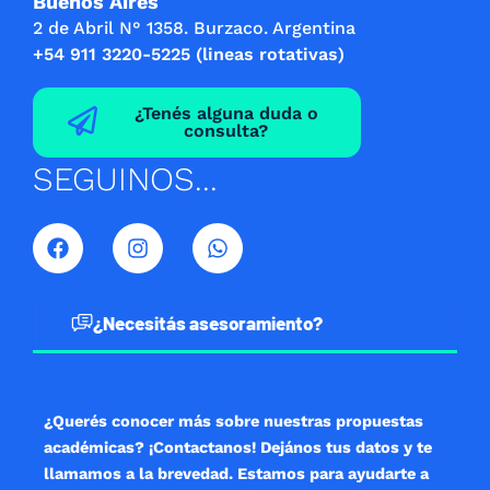
Buenos Aires
2 de Abril N° 1358. Burzaco. Argentina
+54 911 3220-5225 (lineas rotativas)
¿Tenés alguna duda o
consulta?
SEGUINOS...
F
I
W
a
n
h
c
s
a
e
t
t
b
a
s
¿Necesitás asesoramiento?
o
g
a
o
r
p
k
a
p
m
¿Querés conocer más sobre nuestras propuestas
académicas? ¡Contactanos! Dejános tus datos y te
llamamos a la brevedad. Estamos para ayudarte a