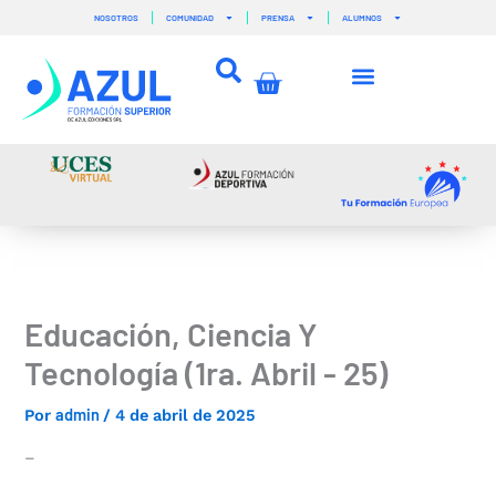
Ir
NOSOTROS
COMUNIDAD
PRENSA
ALUMNOS
al
contenido
Carrito
Educación, Ciencia Y
Tecnología (1ra. Abril - 25)
admin
Por
/
4 de abril de 2025
–