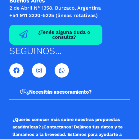
Buenos Aires
2 de Abril N° 1358. Burzaco. Argentina
+54 911 3220-5225 (lineas rotativas)
¿Tenés alguna duda o
consulta?
SEGUINOS...
F
I
W
a
n
h
c
s
a
e
t
t
b
a
s
¿Necesitás asesoramiento?
o
g
a
o
r
p
k
a
p
m
¿Querés conocer más sobre nuestras propuestas
académicas? ¡Contactanos! Dejános tus datos y te
llamamos a la brevedad. Estamos para ayudarte a