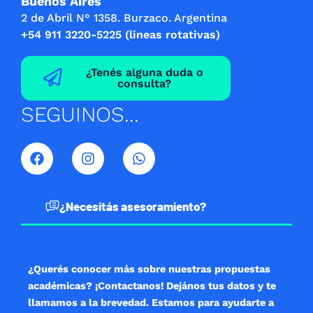
Buenos Aires
2 de Abril N° 1358. Burzaco. Argentina
+54 911 3220-5225 (lineas rotativas)
¿Tenés alguna duda o
consulta?
SEGUINOS...
F
I
W
a
n
h
c
s
a
e
t
t
b
a
s
¿Necesitás asesoramiento?
o
g
a
o
r
p
k
a
p
m
¿Querés conocer más sobre nuestras propuestas
académicas? ¡Contactanos! Dejános tus datos y te
llamamos a la brevedad. Estamos para ayudarte a