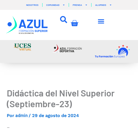
Ir
NOSOTROS
COMUNIDAD
PRENSA
ALUMNOS
al
contenido
Carrito
Didáctica del Nivel Superior
(Septiembre-23)
admin
Por
/
29 de agosto de 2024
–