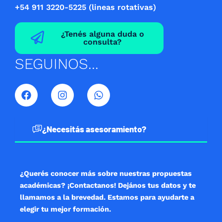
+54 911 3220-5225 (lineas rotativas)
¿Tenés alguna duda o
consulta?
SEGUINOS...
F
I
W
a
n
h
c
s
a
e
t
t
b
a
s
¿Necesitás asesoramiento?
o
g
a
o
r
p
k
a
p
m
¿Querés conocer más sobre nuestras propuestas
académicas? ¡Contactanos! Dejános tus datos y te
llamamos a la brevedad. Estamos para ayudarte a
elegir tu mejor formación.