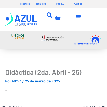
Ir
NOSOTROS
COMUNIDAD
PRENSA
ALUMNOS
al
contenido
Carrito
Didáctica (2da. Abril - 25)
admin
Por
/
25 de marzo de 2025
–
ANTERIOR
SIGUIENTE