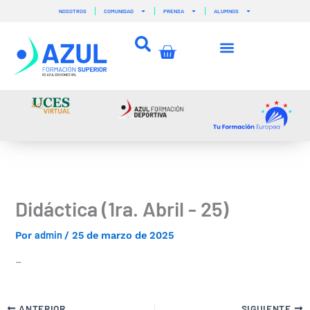
Ir
NOSOTROS
COMUNIDAD
PRENSA
ALUMNOS
al
contenido
Carrito
Didáctica (1ra. Abril - 25)
admin
Por
/
25 de marzo de 2025
–
ANTERIOR
SIGUIENTE