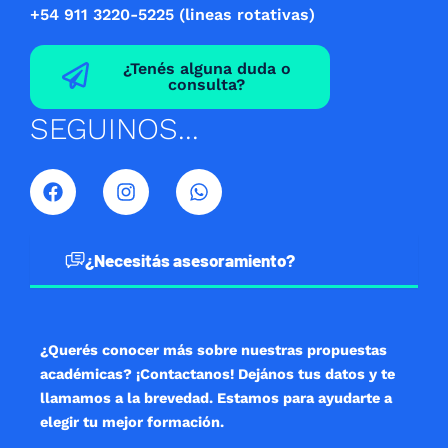
+54 911 3220-5225 (lineas rotativas)
¿Tenés alguna duda o
consulta?
SEGUINOS...
F
I
W
a
n
h
c
s
a
e
t
t
b
a
s
¿Necesitás asesoramiento?
o
g
a
o
r
p
k
a
p
m
¿Querés conocer más sobre nuestras propuestas
académicas? ¡Contactanos! Dejános tus datos y te
llamamos a la brevedad. Estamos para ayudarte a
elegir tu mejor formación.