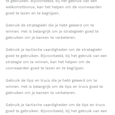
te gebruiken. Bijvoorbeeld, bij het gebruik van een
welkomstbonus, kan het helpen om de voorwaarden
goed te lezen en te begrijpen.
Gebruik de strategieën die je hebt geleerd om te
winnen. Het is belangrijk om je strategieën goed te
gebruiken om je kansen te verbeteren.
Gebruik je tactische vaardigheden om de strategieën
goed te gebruiken. Bijvoorbeeld, bij het gebruik van een
strategie om te winnen, kan het helpen om de
voorwaarden goed te lezen en te begrijpen.
Gebruik de tips en trucs die je hebt geleerd om te
winnen. Het is belangrijk om de tips en trucs goed te
gebruiken om je kansen te verbeteren.
Gebruik je tactische vaardigheden om de tips en trucs
goed te gebruiken. Bijvoorbeeld, bij het gebruik van een