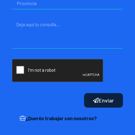
Mensaje
Enviar
¿Querés trabajar con nosotros?