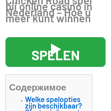
Chicken Road spel
bij online casino in
Nederland – Hoe u
meer kunt winnen
▶️
SPELEN
Содержимое
Welke spelopties
zijn beschikbaar?