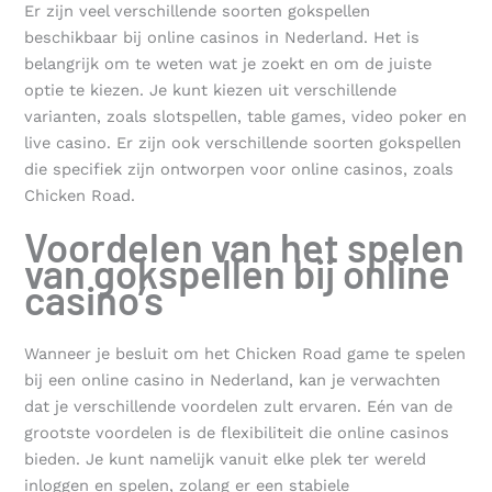
Er zijn veel verschillende soorten gokspellen
beschikbaar bij online casinos in Nederland. Het is
belangrijk om te weten wat je zoekt en om de juiste
optie te kiezen. Je kunt kiezen uit verschillende
varianten, zoals slotspellen, table games, video poker en
live casino. Er zijn ook verschillende soorten gokspellen
die specifiek zijn ontworpen voor online casinos, zoals
Chicken Road.
Voordelen van het spelen
van gokspellen bij online
casino’s
Wanneer je besluit om het Chicken Road game te spelen
bij een online casino in Nederland, kan je verwachten
dat je verschillende voordelen zult ervaren. Eén van de
grootste voordelen is de flexibiliteit die online casinos
bieden. Je kunt namelijk vanuit elke plek ter wereld
inloggen en spelen, zolang er een stabiele