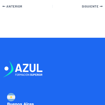
ANTERIOR
SIGUIENTE
Buenos Aires