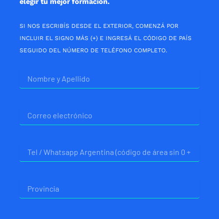
elegir tu mejor formación.
SI NOS ESCRIBÍS DESDE EL EXTERIOR, COMENZÁ POR
INCLUIR EL SIGNO MÁS (+) E INGRESÁ EL CÓDIGO DE PAÍS
SEGUIDO DEL NÚMERO DE TELÉFONO COMPLETO.
Nombre
Correo
electrónico
Telefono
Provincia