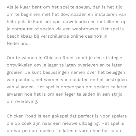
Als je klaar bent om het spel te spelen, dan is het tijd
om te beginnen met het downloaden en installeren van
het spel. Je kunt het spel downloaden en installeren op
je computer of spelen via een webbrowser. Het spel is
beschikbaar bij verschillende online casino’s in
Nederland.
Om te winnen in Chicken Road, moet je een strategie
ontwikkelen om je leger te laten overleven en te laten
groeien. Je kunt beslissingen nemen over het beleggen
van posities, het werven van soldaten en het bestrijden
van vijanden. Het spel is ontworpen om spelers te laten
ervaren hoe het is om een leger te leiden in een strijd
om overleving.
Chicken Road is een gokspel dat perfect is voor spelers
die op zoek zijn naar een nieuwe uitdaging. Het spel is
ontworpen om spelers te laten ervaren hoe het is om