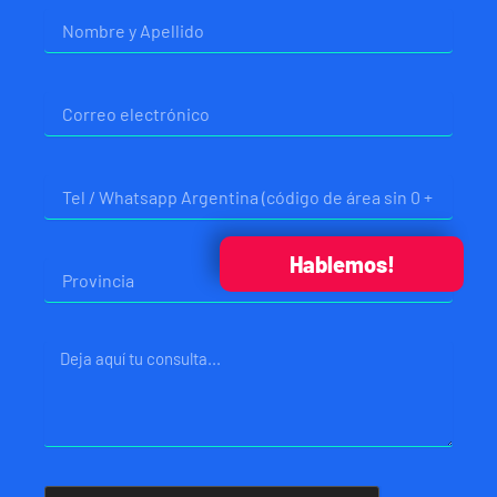
Nombre
Correo
electrónico
Telefono
Hablemos!
Provincia
Mensaje