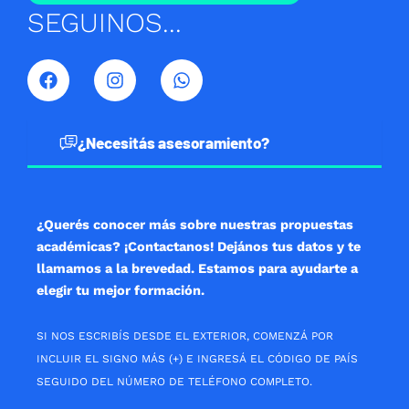
SEGUINOS...
F
I
W
a
n
h
c
s
a
e
t
t
b
a
s
¿Necesitás asesoramiento?
o
g
a
o
r
p
k
a
p
m
¿Querés conocer más sobre nuestras propuestas
académicas? ¡Contactanos! Dejános tus datos y te
llamamos a la brevedad. Estamos para ayudarte a
elegir tu mejor formación.
SI NOS ESCRIBÍS DESDE EL EXTERIOR, COMENZÁ POR
INCLUIR EL SIGNO MÁS (+) E INGRESÁ EL CÓDIGO DE PAÍS
SEGUIDO DEL NÚMERO DE TELÉFONO COMPLETO.