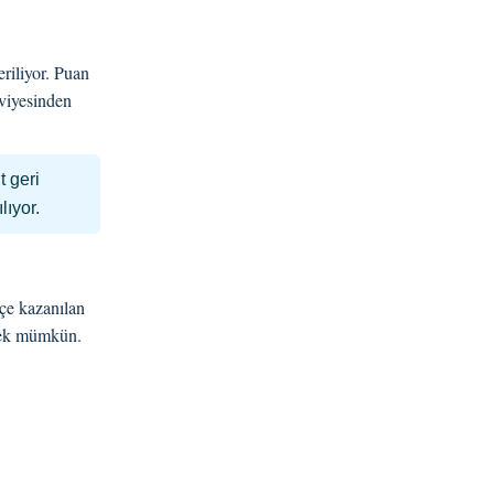
riliyor. Puan
eviyesinden
t geri
lıyor.
çe kazanılan
örmek mümkün.