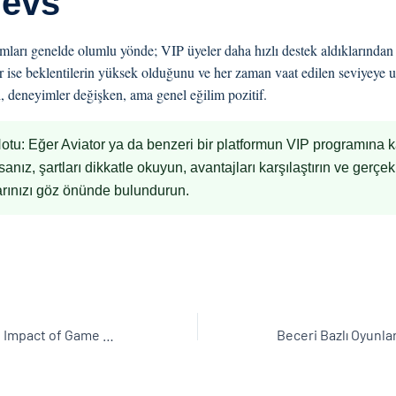
evs
umları genelde olumlu yönde; VIP üyeler daha hızlı destek aldıklarınd
 ise beklentilerin yüksek olduğunu ve her zaman vaat edilen seviyeye u
ni, deneyimler değişken, ama genel eğilim pozitif.
tu: Eğer Aviator ya da benzeri bir platformun VIP programına k
nız, şartları dikkatle okuyun, avantajları karşılaştırın ve gerç
larınızı göz önünde bulundurun.
Artistry in Play The Impact of Game Design on Experience