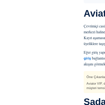
Avia
Çevrimiçi casi
merkezi haline
Kayıt aşamasın
üyeliklere taş
Eğer giriş yap
bağlantıs
giriş
akışını görmek
Öne Çıkanla
Aviator VIP, d
müşteri temsil
Sada