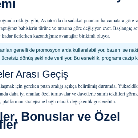
emi
çoğunda olduğu gibi, Aviator’da da sadakat puanları harcamalara göre ve
yaptığınız bahislerin türüne ve tutarına göre değişiyor, evet. Başlangıç s
 kadar ilerlerken kazandığınız avantajlar birikimli oluyor.
nları genellikle promosyonlarda kullanılabiliyor, bazen ise naki
ücretsiz dönüş şeklinde veriliyor. Bu esneklik, programı cazip kı
ler Arası Geçiş
laşmak için gereken puan aralığı açıkça belirtilmiş durumda. Yükseldik
sında daha iyi oranlar, özel turnuvalar ve davetlerle sınırlı teklifleri g
, platformun stratejisine bağlı olarak değişkenlik gösterebilir.
ler, Bonuslar ve Özel
fler