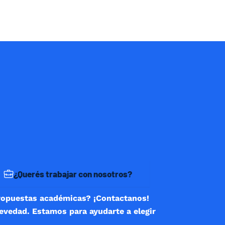
¿Querés trabajar con nosotros?
ropuestas académicas? ¡Contactanos!
revedad. Estamos para ayudarte a elegir