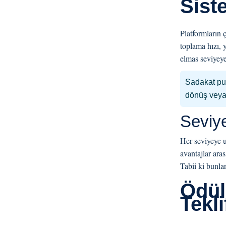
Sist
Platformların 
toplama hızı, 
elmas seviyeye
Sadakat pua
dönüş veya 
Seviye
Her seviyeye u
avantajlar ara
Tabii ki bunlar
Ödül
Tekli