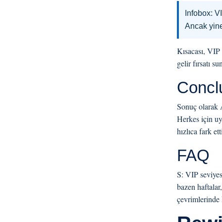
Infobox: V
Ancak yine
Kısacası, VIP 
gelir fırsatı 
Concl
Sonuç olarak A
Herkes için uy
hızlıca fark et
FAQ
S: VIP seviyes
bazen haftalar
çevrimlerinde k