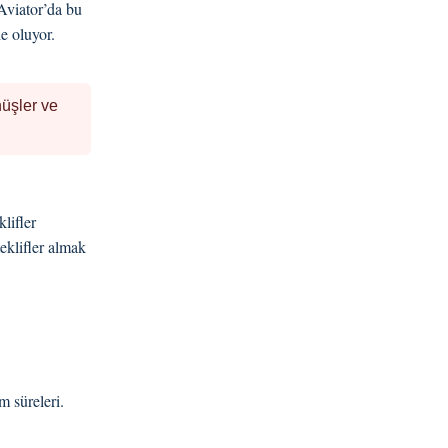
 Aviator’da bu
e oluyor.
nüşler ve
lifler
teklifler almak
m süreleri.
.