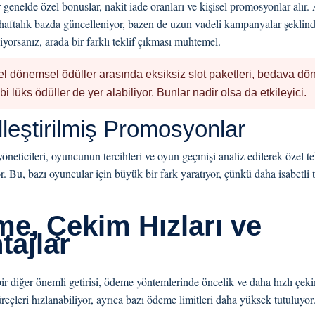
genelde özel bonuslar, nakit iade oranları ve kişisel promosyonlar alır.
haftalık bazda güncelleniyor, bazen de uzun vadeli kampanyalar şeklind
iyorsanız, arada bir farklı teklif çıkması muhtemel.
el dönemsel ödüller arasında eksiksiz slot paketleri, bedava dö
gibi lüks ödüller de yer alabiliyor. Bunlar nadir olsa da etkileyici.
lleştirilmiş Promosyonlar
öneticileri, oyuncunun tercihleri ve oyun geçmişi analiz edilerek özel tek
or. Bu, bazı oyuncular için büyük bir fark yaratıyor, çünkü daha isabetli 
e, Çekim Hızları ve
tajlar
r diğer önemli getirisi, ödeme yöntemlerinde öncelik ve daha hızlı çeki
eçleri hızlanabiliyor, ayrıca bazı ödeme limitleri daha yüksek tutuluyor