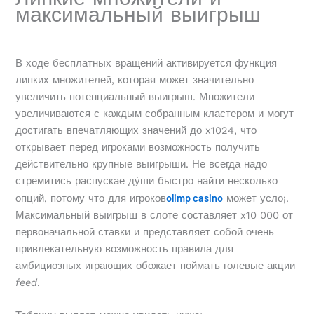
максимальный выигрыш
В ходе бесплатных вращений активируется функция
липких множителей, которая может значительно
увеличить потенциальный выигрыш. Множители
увеличиваются с каждым собранным кластером и могут
достигать впечатляющих значений до x1024, что
открывает перед игроками возможность получить
действительно крупные выигрыши. Не всегда надо
стремитись распускае ду́ши быстро найти несколько
olimp casino
опций, потому что для игроков
может усло¡.
Максимальный выигрыш в слоте составляет x10 000 от
первоначальной ставки и представляет собой очень
привлекательную возможность правила для
амбициозных играющих обожает поймать голевые акции
feed
.