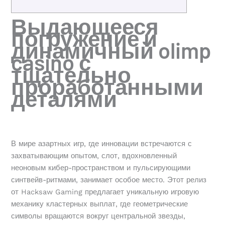
Выдающееся
погружение и
динамичный olimp
casino с
тщательно
проработанными
деталями
В мире азартных игр, где инновации встречаются с
захватывающим опытом, слот, вдохновленный
неоновым кибер-пространством и пульсирующими
синтвейв-ритмами, занимает особое место. Этот релиз
от Hacksaw Gaming предлагает уникальную игровую
механику кластерных выплат, где геометрические
символы вращаются вокруг центральной звезды,