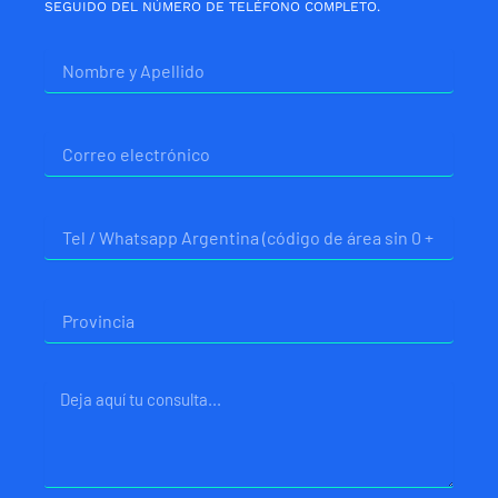
SEGUIDO DEL NÚMERO DE TELÉFONO COMPLETO.
Nombre
Correo
electrónico
Telefono
Provincia
Mensaje