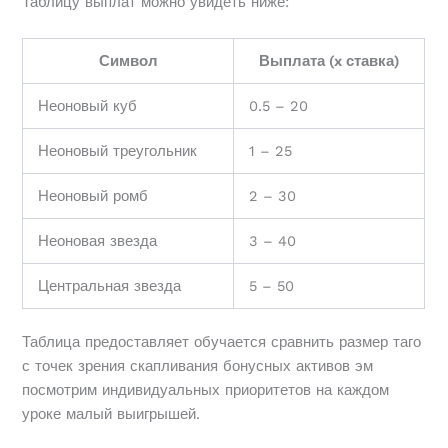
Таблицу выплат можно увидеть ниже:
Символ
Выплата (x ставка)
Неоновый куб
0.5 – 20
Неоновый треугольник
1 – 25
Неоновый ромб
2 – 30
Неоновая звезда
3 – 40
Центральная звезда
5 – 50
Таблица предоставляет обучается сравнить размер таго
с точек зрения скапливания бонусных активов эм
посмотрим индивидуальных приоритетов на каждом
уроке малый выигрышей.