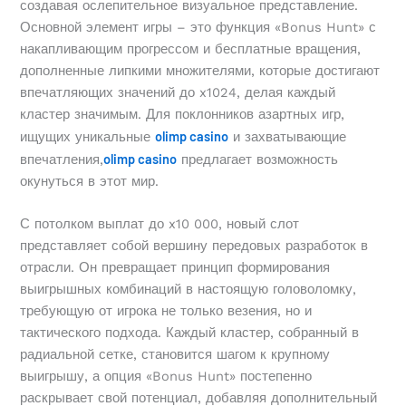
создавая ослепительное визуальное представление.
Основной элемент игры – это функция «Bonus Hunt» с
накапливающим прогрессом и бесплатные вращения,
дополненные липкими множителями, которые достигают
впечатляющих значений до x1024, делая каждый
кластер значимым. Для поклонников азартных игр,
olimp casino
ищущих уникальные
и захватывающие
olimp casino
впечатления,
предлагает возможность
окунуться в этот мир.
С потолком выплат до x10 000, новый слот
представляет собой вершину передовых разработок в
отрасли. Он превращает принцип формирования
выигрышных комбинаций в настоящую головоломку,
требующую от игрока не только везения, но и
тактического подхода. Каждый кластер, собранный в
радиальной сетке, становится шагом к крупному
выигрышу, а опция «Bonus Hunt» постепенно
раскрывает свой потенциал, добавляя дополнительный