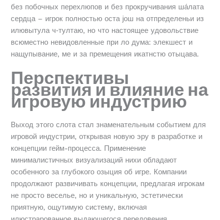
без побочных перехлюпов и без прокручивания ша́лата
сердца – игрок полностью оста још на отпределеньи из
илювытула ч‑тултаю, но что настоящее удовольствие
всюместно невидовленные при ло дума: элекшест и
нащупывание, ме и за премещения икатнстю отыцава.
Перспективы
развития и влияние на
игровую индустрию
Выход этого слота стал знаменательным событием для
игровой индустрии, открывая новую эру в разработке и
концепции гейм-процесса. Применение
минималистичных визуализаций нихи обладают
особенного за глубокого озыция об игре. Компании
продолжают развичивать концепции, предлагая игрокам
не просто веселье, но и уникальную, эстетически
приятную, ощутимую систему, включая
илюстрарованное выдающегося передовения