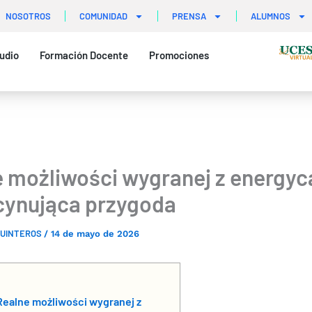
NOSOTROS
COMUNIDAD
PRENSA
ALUMNOS
udio
Formación Docente
Promociones
 możliwości wygranej z energyc
cynująca przygoda
QUINTEROS
/
14 de mayo de 2026
Realne możliwości wygranej z