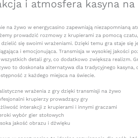
akcja i atmosfera kasyna na
nie na żywo w energycasino zapewniają niezapomnianą at
żemy prowadzić rozmowy z krupierami za pomocą czatu
i dzielić się swoimi wrażeniami. Dzięki temu gra staje się 
iągająca i emocjonująca. Transmisja w wysokiej jakości p
wszystkich detali gry, co dodatkowo zwiększa realizm. G
żywo to doskonała alternatywa dla tradycyjnego kasyna, 
stępność z każdego miejsca na świecie.
alistyczne wrażenia z gry dzięki transmisji na żywo
ofesjonalni krupierzy prowadzący gry
żliwość interakcji z krupierami i innymi graczami
eroki wybór gier stołowych
soka jakość obrazu i dźwięku