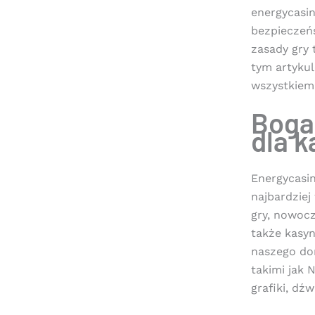
energycasin
bezpieczeń
zasady gry 
tym artykul
wszystkiem
Boga
dla 
Energycasin
najbardziej
gry, nowocz
także kasyn
naszego do
takimi jak 
grafiki, dźw