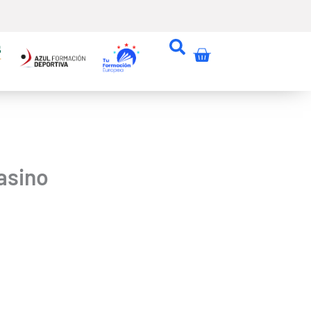
Carrito
asino