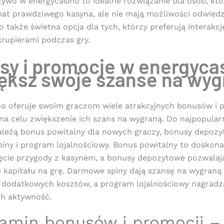
ywo w energycasino to idealne rozwiązanie dla osób, któ
mat prawdziwego kasyna, ale nie mają możliwości odwiedz
To także świetna opcja dla tych, którzy preferują interakcj
krupierami podczas gry.
sy i promocje w energyca
iększ swoje szanse na wy
o oferuje swoim graczom wiele atrakcyjnych bonusów i p
na celu zwiększenie ich szans na wygraną. Do najpopular
leżą bonus powitalny dla nowych graczy, bonusy depozy
iny i program lojalnościowy. Bonus powitalny to doskon
ęcie przygody z kasynem, a bonusy depozytowe pozwalaj
 kapitału na grę. Darmowe spiny dają szansę na wygraną
 dodatkowych kosztów, a program lojalnościowy nagradz
ch aktywność.
amin bonusów i promocji –