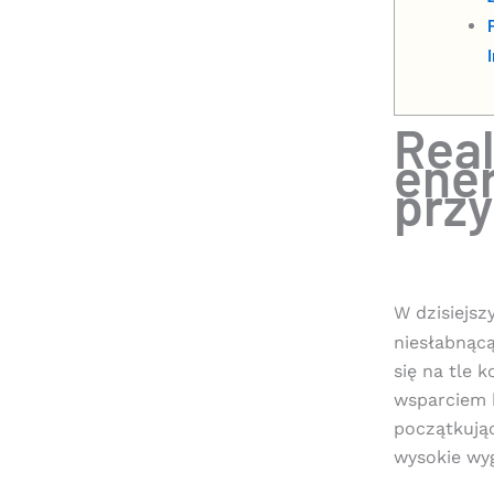
Real
ener
prz
W dzisiejsz
niesłabnącą
się na tle 
wsparciem k
początkując
wysokie wy