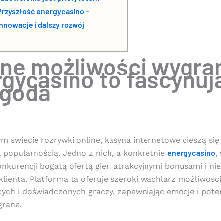
Przyszłość energycasino –
Innowacje i dalszy rozwój
ne możliwości wygran
gycasino to fascynuj
ygoda
ym świecie rozrywki online, kasyna internetowe cieszą się
energycasino
 popularnością. Jedno z nich, a konkretnie
,
konkurencji bogatą ofertą gier, atrakcyjnymi bonusami i 
lienta. Platforma ta oferuje szeroki wachlarz możliwości
ych i doświadczonych graczy, zapewniając emocje i poten
grane.