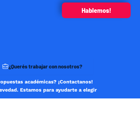
Hablemos!
¿Querés trabajar con nosotros?
ropuestas académicas? ¡Contactanos!
revedad. Estamos para ayudarte a elegir
R INCLUIR EL SIGNO MÁS (+) E INGRESÁ EL CÓDIGO
LETO.
Correo