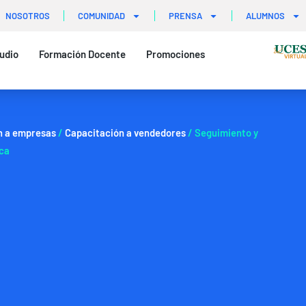
NOSOTROS
COMUNIDAD
PRENSA
ALUMNOS
udio
Formación Docente
Promociones
n a empresas
/
Capacitación a vendedores
/ Seguimiento y
ica