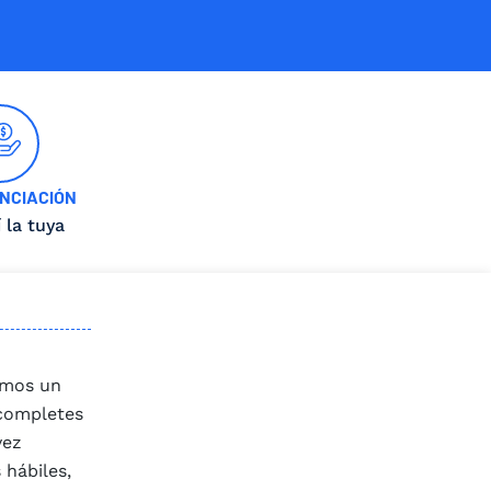
NCIACIÓN
í la tuya
remos un
 completes
vez
 hábiles,