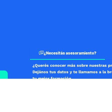
¿Necesitás asesoramiento?
¿Querés conocer más sobre nuestras p
Dejános tus datos y te llamamos a la b
tu mejor formación.
SI NOS ESCRIBÍS DESDE EL EXTERIOR, COMENZÁ PO
DE PAÍS SEGUIDO DEL NÚMERO DE TELÉFONO COMP
Nombre