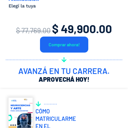
Elegí la tuya
$
49,900.00
El
El
$
77,769.00
precio
prec
Comprar ahora!
original
actua
era:
es:
$ 77,769.00.
$ 49,
AVANZÁ EN TU CARRERA.
APROVECHÁ HOY!
CÓMO
MATRICULARME
EN EL