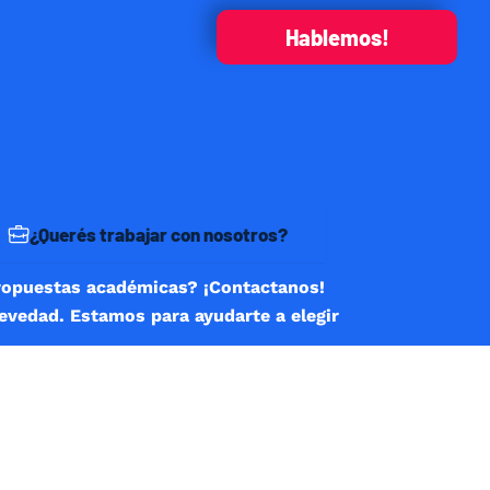
Hablemos!
¿Querés trabajar con nosotros?
ropuestas académicas? ¡Contactanos!
revedad. Estamos para ayudarte a elegir
R INCLUIR EL SIGNO MÁS (+) E INGRESÁ EL CÓDIGO
LETO.
Correo