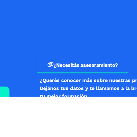
¿Necesitás asesoramiento?
¿Querés conocer más sobre nuestras p
Dejános tus datos y te llamamos a la b
tu mejor formación.
SI NOS ESCRIBÍS DESDE EL EXTERIOR, COMENZÁ PO
DE PAÍS SEGUIDO DEL NÚMERO DE TELÉFONO COMP
Nombre