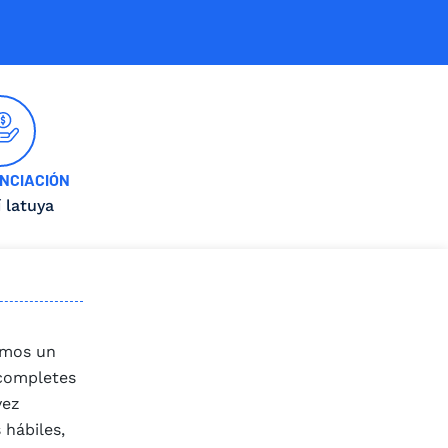
NCIACIÓN
í latuya
remos un
 completes
vez
 hábiles,