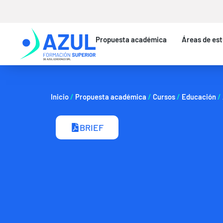
Ir
al
contenido
Propuesta académica
Áreas de est
Inicio
/
Propuesta académica
/
Cursos
/
Educación
/
BRIEF