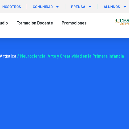
NOSOTROS
COMUNIDAD
PRENSA
ALUMNOS
udio
Formación Docente
Promociones
Artística
/ Neurociencia, Arte y Creatividad en la Primera Infancia