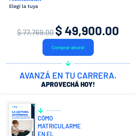
Elegí la tuya
$
49,900.00
El
El
$
77,769.00
precio
prec
Comprar ahora!
original
actua
era:
es:
$ 77,769.00.
$ 49,
AVANZÁ EN TU CARRERA.
APROVECHÁ HOY!
CÓMO
MATRICULARME
EN EL