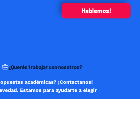
Hablemos!
¿Querés trabajar con nosotros?
ropuestas académicas? ¡Contactanos!
revedad. Estamos para ayudarte a elegir
R INCLUIR EL SIGNO MÁS (+) E INGRESÁ EL CÓDIGO
LETO.
Correo