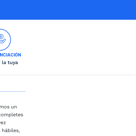
NCIACIÓN
í la tuya
remos un
 completes
vez
 hábiles,