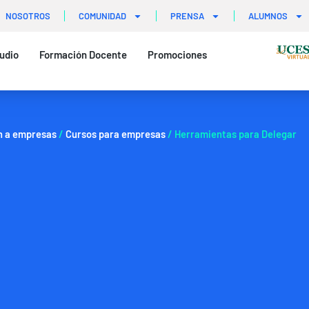
NOSOTROS
COMUNIDAD
PRENSA
ALUMNOS
udio
Formación Docente
Promociones
n a empresas
/
Cursos para empresas
/ Herramientas para Delegar