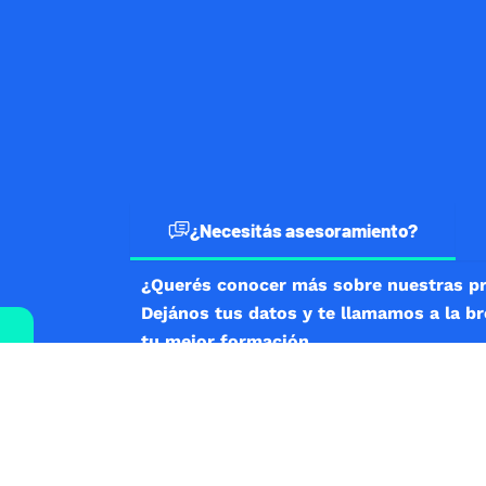
¿Necesitás asesoramiento?
¿Querés conocer más sobre nuestras p
Dejános tus datos y te llamamos a la b
tu mejor formación.
SI NOS ESCRIBÍS DESDE EL EXTERIOR, COMENZÁ PO
DE PAÍS SEGUIDO DEL NÚMERO DE TELÉFONO COMP
Nombre