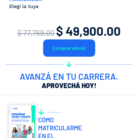
Elegí la tuya
$
49,900.00
El
El
$
77,769.00
precio
prec
Comprar ahora!
original
actua
era:
es:
$ 77,769.00.
$ 49,
AVANZÁ EN TU CARRERA.
APROVECHÁ HOY!
CÓMO
MATRICULARME
EN EL