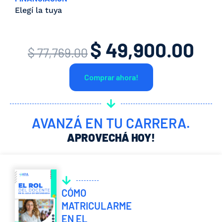
Elegí la tuya
$
49,900.00
El
El
$
77,769.00
precio
prec
Comprar ahora!
original
actua
era:
es:
$ 77,769.00.
$ 49,
AVANZÁ EN TU CARRERA.
APROVECHÁ HOY!
CÓMO
MATRICULARME
EN EL