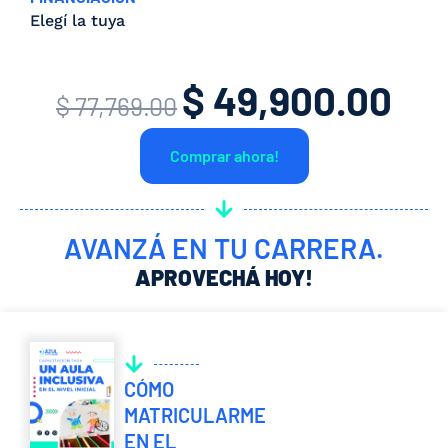
Elegí la tuya
$
49,900.00
El
El
$
77,769.00
precio
prec
Comprar ahora!
original
actua
era:
es:
$ 77,769.00.
$ 49,
AVANZÁ EN TU CARRERA.
APROVECHÁ HOY!
CÓMO
MATRICULARME
EN EL