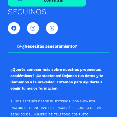
consulta?
SEGUINOS...
F
I
W
a
n
h
c
s
a
e
t
t
b
a
s
¿Necesitás asesoramiento?
o
g
a
o
r
p
k
a
p
m
¿Querés conocer más sobre nuestras propuestas
académicas? ¡Contactanos! Dejános tus datos y te
llamamos a la brevedad. Estamos para ayudarte a
elegir tu mejor formación.
SI NOS ESCRIBÍS DESDE EL EXTERIOR, COMENZÁ POR
INCLUIR EL SIGNO MÁS (+) E INGRESÁ EL CÓDIGO DE PAÍS
SEGUIDO DEL NÚMERO DE TELÉFONO COMPLETO.