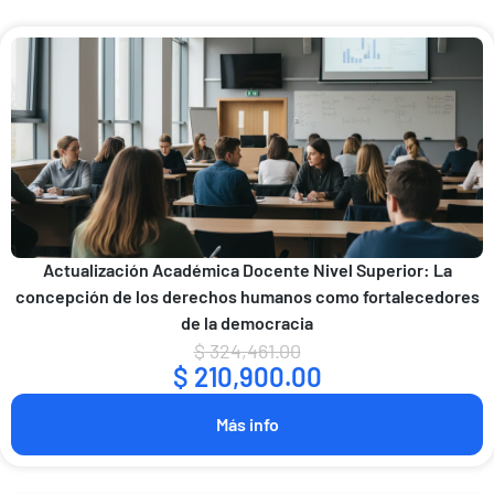
Actualización Académica Docente Nivel Superior: La
concepción de los derechos humanos como fortalecedores
de la democracia
E
E
$
324,461.00
$
210,900.00
l
l
p
p
Más info
r
r
e
e
c
c