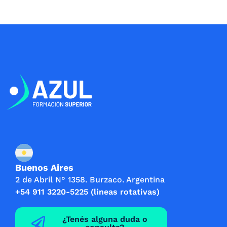
4
.
6
0
1
0
.
.
0
0
.
Buenos Aires
2 de Abril N° 1358. Burzaco. Argentina
+54 911 3220-5225 (lineas rotativas)
¿Tenés alguna duda o