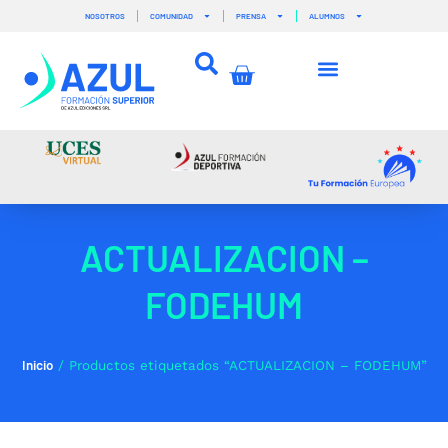
Ir
NOSOTROS
COMUNIDAD
PRENSA
ALUMNOS
al
contenido
Carrito
ACTUALIZACION –
FODEHUM
Inicio
/ Productos etiquetados “ACTUALIZACION – FODEHUM”