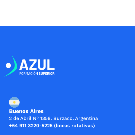
,
0
7
.
6
0
9
0
.
.
0
0
.
Buenos Aires
2 de Abril N° 1358. Burzaco. Argentina
+54 911 3220-5225 (lineas rotativas)