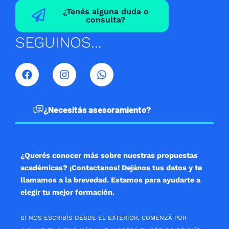
¿Tenés alguna duda o
consulta?
SEGUINOS...
F
I
W
a
n
h
c
s
a
e
t
t
b
a
s
¿Necesitás asesoramiento?
o
g
a
o
r
p
k
a
p
m
¿Querés conocer más sobre nuestras propuestas
académicas? ¡Contactanos! Dejános tus datos y te
llamamos a la brevedad. Estamos para ayudarte a
elegir tu mejor formación.
SI NOS ESCRIBÍS DESDE EL EXTERIOR, COMENZÁ POR