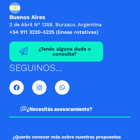
Buenos Aires
2 de Abril N° 1358. Burzaco. Argentina
+54 911 3220-5225 (lineas rotativas)
¿Tenés alguna duda o
consulta?
SEGUINOS...
F
I
W
a
n
h
c
s
a
e
t
t
b
a
s
¿Necesitás asesoramiento?
o
g
a
o
r
p
k
a
p
m
¿Querés conocer más sobre nuestras propuestas