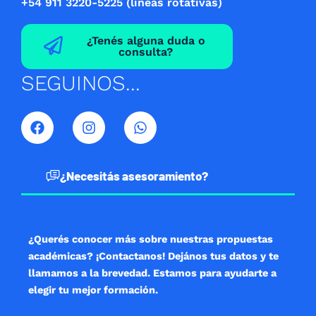
+54 911 3220-5225 (lineas rotativas)
¿Tenés alguna duda o
consulta?
SEGUINOS...
F
I
W
a
n
h
c
s
a
e
t
t
b
a
s
¿Necesitás asesoramiento?
o
g
a
o
r
p
k
a
p
m
¿Querés conocer más sobre nuestras propuestas
académicas? ¡Contactanos! Dejános tus datos y te
llamamos a la brevedad. Estamos para ayudarte a
elegir tu mejor formación.