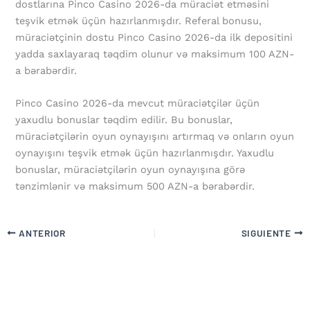
dostlarına Pinco Casino 2026-da müraciət etməsini
teşvik etmək üçün hazırlanmışdır. Referal bonusu,
müraciətçinin dostu Pinco Casino 2026-da ilk depositini
yadda saxlayaraq təqdim olunur və maksimum 100 AZN-
a bərabərdir.
Pinco Casino 2026-da mevcut müraciətçilər üçün
yaxudlu bonuslar təqdim edilir. Bu bonuslar,
müraciətçilərin oyun oynayışını artırmaq və onların oyun
oynayışını teşvik etmək üçün hazırlanmışdır. Yaxudlu
bonuslar, müraciətçilərin oyun oynayışına görə
tənzimlənir və maksimum 500 AZN-a bərabərdir.
ANTERIOR
SIGUIENTE