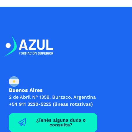
Buenos Aires
2 de Abril N° 1358. Burzaco. Argentina
+54 911 3220-5225 (lineas rotativas)
¿Tenés alguna duda o
consulta?