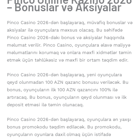
– Bonuslar və Aksiyalar
Pinco Casino 2026-dən başlayaraq, müvafiq bonuslar və
aksiyalar ilə oyunçulara məxsus olacaq. Bu səhifədə
Pinco Casino 2026-dakı bonus və aksiyalar haqqında
məlumat verilir. Pinco Casino, oyunçulara əlavə maliyyə
məlumatlarını korumaq və onlara məxfi xidmətlər təmin
etmək üçün təhlükəsiz və məxfi bir ortam təqdim edir.
Pinco Casino 2026-dən başlayaraq, yeni oyunçulara
qeyd olunmadan 100 AZN qazanc bonusu veriləcək. Bu
bonus, oyunçuların ilk 100 AZN qazancını 100% ilə
artıracaq. Bu bonus, oyunçuların qeyd olunması və ilk
deposit etməsi ilə təmin olunacaq.
Pinco Casino 2026-dən başlayaraq, oyunçulara ən yaxşı
bonus promokodu təqdim ediləcək. Bu promokodu,
oyunçuların oyunlara daxil olmaq üçün istifadə