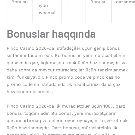
Bonusu
Bonusu
qazanm
oyun
oynamalı
Bonuslar haqqında
Pinco Casino 2026-da istifadəçilər üçün geniş bonus
sistemini təqdim edir. Bu bonuslar, yeni müraciətçilərin
qarşısında qarşılıqlı məşq etmək üçün hazırlanmışdır və
daha sonra da mevcut müraciətçilər üçün tənzimlənmək
kimi funksiyalıdir. Pinco promo code və pinco casino
promo code ilə istifadə edərək hədəflərinizi daha çox
həvələndirə bilərsiniz.
Pinco Casino 2026-da ilk müraciətçilər üçün 100% qarz
bonusu təqdim edir. Bu bonus, yeni müraciətçilərin
qarzını artırmaq və onların oyun oynayışını teşvik etmək
üçün hazırlanmışdır. Qarz bonusu, müraciətçinin ilk
depositini 100% ilə artırır və maksimum 100 AZN-a