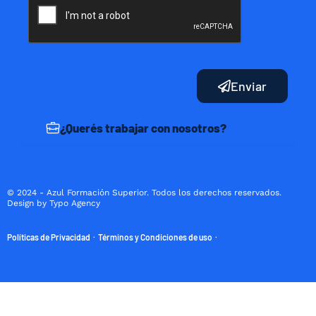
Enviar
¿Querés trabajar con nosotros?
© 2024 - Azul Formación Superior. Todos los derechos reservados.
Design by Typo Agency
Políticas de Privacidad
Términos y Condiciones de uso
·
·