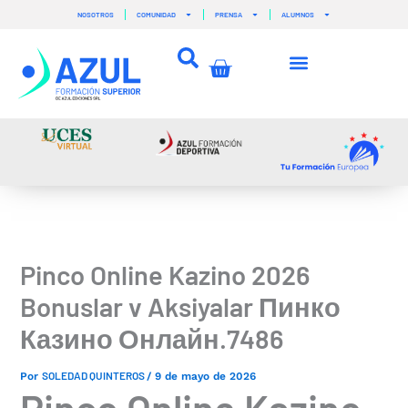
Ir
NOSOTROS
COMUNIDAD
PRENSA
ALUMNOS
al
contenido
Carrito
Pinco Online Kazino 2026
Bonuslar v Aksiyalar Пинко
Казино Онлайн.7486
SOLEDAD QUINTEROS
Por
/
9 de mayo de 2026