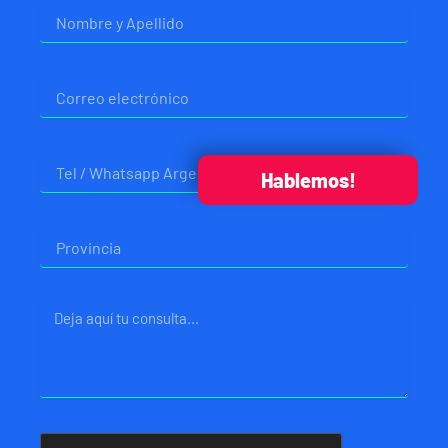
Nombre
Correo
electrónico
Telefono
Hablemos!
Provincia
Mensaje