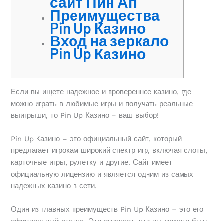
сайт Пин Ап
Преимущества
Pin Up Казино
Вход на зеркало
Pin Up Казино
Если вы ищете надежное и проверенное казино, где
можно играть в любимые игры и получать реальные
выигрыши, то Pin Up Казино – ваш выбор!
Pin Up Казино – это официальный сайт, который
предлагает игрокам широкий спектр игр, включая слоты,
карточные игры, рулетку и другие. Сайт имеет
официальную лицензию и является одним из самых
надежных казино в сети.
Один из главных преимуществ Pin Up Казино – это его