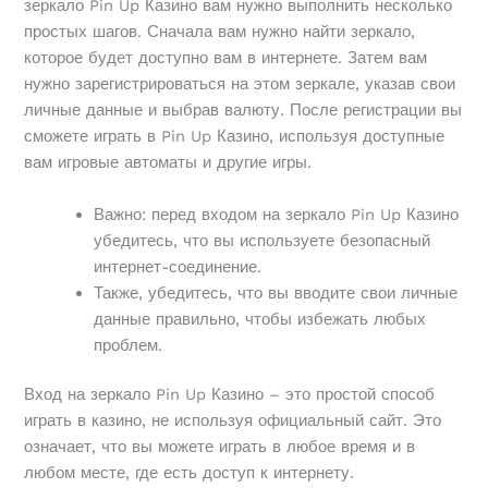
зеркало Pin Up Казино вам нужно выполнить несколько
простых шагов. Сначала вам нужно найти зеркало,
которое будет доступно вам в интернете. Затем вам
нужно зарегистрироваться на этом зеркале, указав свои
личные данные и выбрав валюту. После регистрации вы
сможете играть в Pin Up Казино, используя доступные
вам игровые автоматы и другие игры.
Важно: перед входом на зеркало Pin Up Казино
убедитесь, что вы используете безопасный
интернет-соединение.
Также, убедитесь, что вы вводите свои личные
данные правильно, чтобы избежать любых
проблем.
Вход на зеркало Pin Up Казино – это простой способ
играть в казино, не используя официальный сайт. Это
означает, что вы можете играть в любое время и в
любом месте, где есть доступ к интернету.