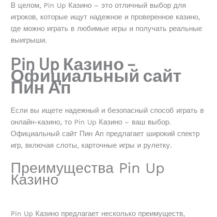
В целом, Pin Up Казино – это отличный выбор для
игроков, которые ищут надежное и проверенное казино,
где можно играть в любимые игры и получать реальные
выигрыши.
Pin Up Казино –
Официальный сайт
Пин Ап
Если вы ищете надежный и безопасный способ играть в
онлайн-казино, то Pin Up Казино – ваш выбор.
Официальный сайт Пин Ап предлагает широкий спектр
игр, включая слоты, карточные игры и рулетку.
Преимущества Pin Up
Казино
Pin Up Казино предлагает несколько преимуществ,