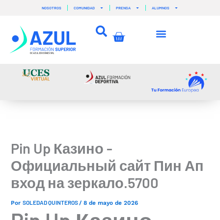
Ir
NOSOTROS
COMUNIDAD
PRENSA
ALUMNOS
al
contenido
Carrito
Pin Up Казино -
Официальный сайт Пин Ап
вход на зеркало.5700
SOLEDAD QUINTEROS
Por
/
8 de mayo de 2026