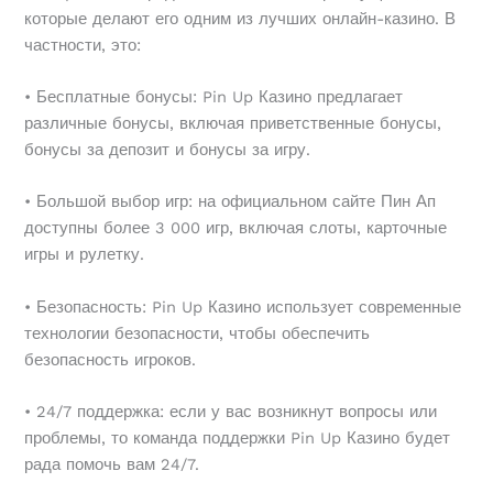
которые делают его одним из лучших онлайн-казино. В
частности, это:
• Бесплатные бонусы: Pin Up Казино предлагает
различные бонусы, включая приветственные бонусы,
бонусы за депозит и бонусы за игру.
• Большой выбор игр: на официальном сайте Пин Ап
доступны более 3 000 игр, включая слоты, карточные
игры и рулетку.
• Безопасность: Pin Up Казино использует современные
технологии безопасности, чтобы обеспечить
безопасность игроков.
• 24/7 поддержка: если у вас возникнут вопросы или
проблемы, то команда поддержки Pin Up Казино будет
рада помочь вам 24/7.