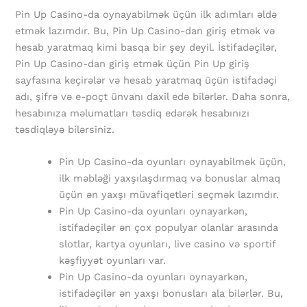
Pin Up Casino-da oynayabilmək üçün ilk adımları əldə
etmək lazımdır. Bu, Pin Up Casino-dan giriş etmək və
hesab yaratmaq kimi basqa bir şey deyil. İstifadəçilər,
Pin Up Casino-dan giriş etmək üçün Pin Up giriş
sayfasına keçirələr və hesab yaratmaq üçün istifadəçi
adı, şifrə və e-poçt ünvanı daxil edə bilərlər. Daha sonra,
hesabınıza məlumatları təsdiq edərək hesabınızı
təsdiqləyə bilərsiniz.
Pin Up Casino-da oyunları oynayabilmək üçün,
ilk məbləği yaxşılaşdırmaq və bonuslar almaq
üçün ən yaxşı müvafiqetləri seçmək lazımdır.
Pin Up Casino-da oyunları oynayarkən,
istifadəçilər ən çox populyar olanlar arasında
slotlar, kartya oyunları, live casino və sportif
kəşfiyyət oyunları var.
Pin Up Casino-da oyunları oynayarkən,
istifadəçilər ən yaxşı bonusları ala bilərlər. Bu,