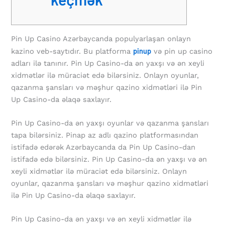
Pin Up Casino Azərbaycanda populyarlaşan onlayn
pinup
kazino veb-saytıdır. Bu platforma
və pin up casino
adları ilə tanınır. Pin Up Casino-da ən yaxşı və ən xeyli
xidmətlər ilə müraciət edə bilərsiniz. Onlayn oyunlar,
qazanma şansları və məşhur qazino xidmətləri ilə Pin
Up Casino-da əlaqə saxlayır.
Pin Up Casino-da ən yaxşı oyunlar və qazanma şansları
tapa bilərsiniz. Pinap az adlı qazino platformasından
istifadə edərək Azərbaycanda da Pin Up Casino-dan
istifadə edə bilərsiniz. Pin Up Casino-da ən yaxşı və ən
xeyli xidmətlər ilə müraciət edə bilərsiniz. Onlayn
oyunlar, qazanma şansları və məşhur qazino xidmətləri
ilə Pin Up Casino-da əlaqə saxlayır.
Pin Up Casino-da ən yaxşı və ən xeyli xidmətlər ilə