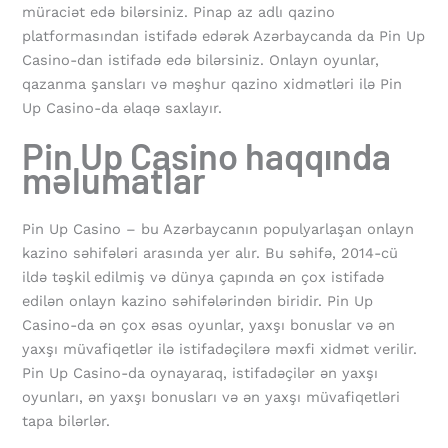
müraciət edə bilərsiniz. Pinap az adlı qazino
platformasından istifadə edərək Azərbaycanda da Pin Up
Casino-dan istifadə edə bilərsiniz. Onlayn oyunlar,
qazanma şansları və məşhur qazino xidmətləri ilə Pin
Up Casino-da əlaqə saxlayır.
Pin Up Casino haqqında
məlumatlar
Pin Up Casino – bu Azərbaycanın populyarlaşan onlayn
kazino səhifələri arasında yer alır. Bu səhifə, 2014-cü
ildə təşkil edilmiş və dünya çapında ən çox istifadə
edilən onlayn kazino səhifələrindən biridir. Pin Up
Casino-da ən çox əsas oyunlar, yaxşı bonuslar və ən
yaxşı müvafiqetlər ilə istifadəçilərə məxfi xidmət verilir.
Pin Up Casino-da oynayaraq, istifadəçilər ən yaxşı
oyunları, ən yaxşı bonusları və ən yaxşı müvafiqetləri
tapa bilərlər.