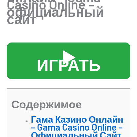
Casino Online –
официальный
сайт
▶️
ИГРАТЬ
Содержимое
Гама Казино Онлайн
– Gama Casino Online –
Официальный Сайт