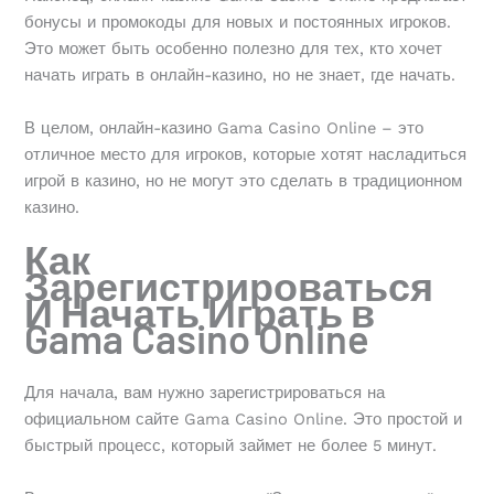
бонусы и промокоды для новых и постоянных игроков.
Это может быть особенно полезно для тех, кто хочет
начать играть в онлайн-казино, но не знает, где начать.
В целом, онлайн-казино Gama Casino Online – это
отличное место для игроков, которые хотят насладиться
игрой в казино, но не могут это сделать в традиционном
казино.
Как
Зарегистрироваться
И Начать Играть в
Gama Casino Online
Для начала, вам нужно зарегистрироваться на
официальном сайте Gama Casino Online. Это простой и
быстрый процесс, который займет не более 5 минут.