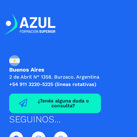
Buenos Aires
2 de Abril N° 1358. Burzaco. Argentina
+54 911 3220-5225 (lineas rotativas)
¿Tenés alguna duda o
consulta?
SEGUINOS...
F
I
W