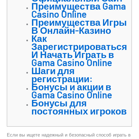
Преимущества Gama
Casino Online
Преимущества Игры
В Онлайн-Казино
Как
Зарегистрироваться
И Начать Играть в
Gama Casino Online
Шаги для
регистрации:
Бонусы и акции в
Gama Casino Online
Бонусы для
постоянных игроков
Если вы ищете надежный и безопасный способ играть в