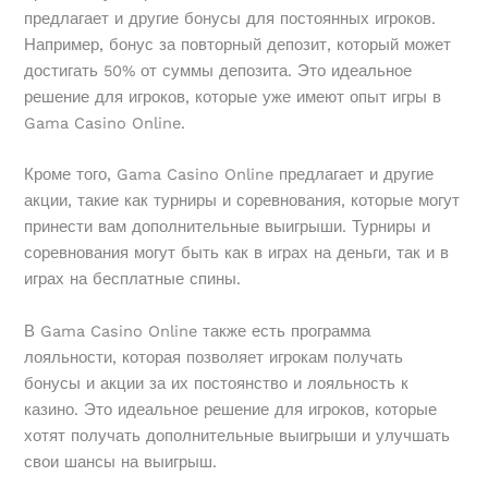
предлагает и другие бонусы для постоянных игроков.
Например, бонус за повторный депозит, который может
достигать 50% от суммы депозита. Это идеальное
решение для игроков, которые уже имеют опыт игры в
Gama Casino Online.
Кроме того, Gama Casino Online предлагает и другие
акции, такие как турниры и соревнования, которые могут
принести вам дополнительные выигрыши. Турниры и
соревнования могут быть как в играх на деньги, так и в
играх на бесплатные спины.
В Gama Casino Online также есть программа
лояльности, которая позволяет игрокам получать
бонусы и акции за их постоянство и лояльность к
казино. Это идеальное решение для игроков, которые
хотят получать дополнительные выигрыши и улучшать
свои шансы на выигрыш.