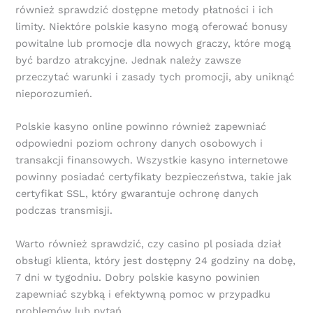
również sprawdzić dostępne metody płatności i ich
limity. Niektóre polskie kasyno mogą oferować bonusy
powitalne lub promocje dla nowych graczy, które mogą
być bardzo atrakcyjne. Jednak należy zawsze
przeczytać warunki i zasady tych promocji, aby uniknąć
nieporozumień.
Polskie kasyno online powinno również zapewniać
odpowiedni poziom ochrony danych osobowych i
transakcji finansowych. Wszystkie kasyno internetowe
powinny posiadać certyfikaty bezpieczeństwa, takie jak
certyfikat SSL, który gwarantuje ochronę danych
podczas transmisji.
Warto również sprawdzić, czy casino pl posiada dział
obsługi klienta, który jest dostępny 24 godziny na dobę,
7 dni w tygodniu. Dobry polskie kasyno powinien
zapewniać szybką i efektywną pomoc w przypadku
problemów lub pytań.