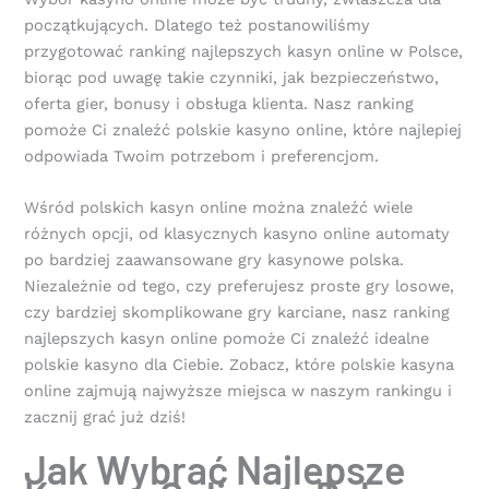
początkujących. Dlatego też postanowiliśmy
przygotować ranking najlepszych kasyn online w Polsce,
biorąc pod uwagę takie czynniki, jak bezpieczeństwo,
oferta gier, bonusy i obsługa klienta. Nasz ranking
pomoże Ci znaleźć polskie kasyno online, które najlepiej
odpowiada Twoim potrzebom i preferencjom.
Wśród polskich kasyn online można znaleźć wiele
różnych opcji, od klasycznych kasyno online automaty
po bardziej zaawansowane gry kasynowe polska.
Niezależnie od tego, czy preferujesz proste gry losowe,
czy bardziej skomplikowane gry karciane, nasz ranking
najlepszych kasyn online pomoże Ci znaleźć idealne
polskie kasyno dla Ciebie. Zobacz, które polskie kasyna
online zajmują najwyższe miejsca w naszym rankingu i
zacznij grać już dziś!
Jak Wybrać Najlepsze