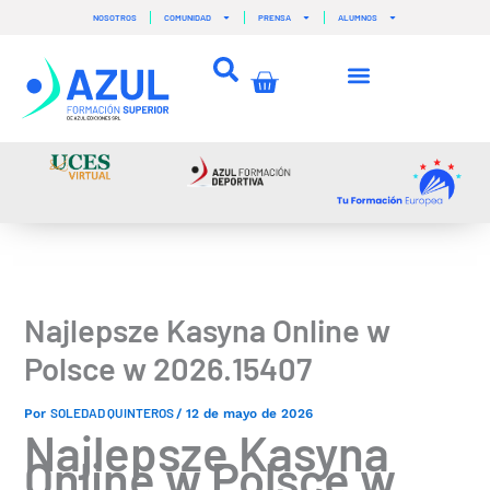
Ir
NOSOTROS
COMUNIDAD
PRENSA
ALUMNOS
al
contenido
Carrito
Najlepsze Kasyna Online w
Polsce w 2026.15407
SOLEDAD QUINTEROS
Por
/
12 de mayo de 2026
Najlepsze Kasyna
Online w Polsce w