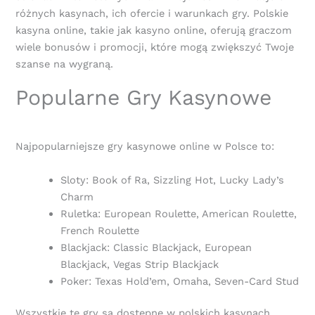
różnych kasynach, ich ofercie i warunkach gry. Polskie
kasyna online, takie jak kasyno online, oferują graczom
wiele bonusów i promocji, które mogą zwiększyć Twoje
szanse na wygraną.
Popularne Gry Kasynowe
Najpopularniejsze gry kasynowe online w Polsce to:
Sloty: Book of Ra, Sizzling Hot, Lucky Lady’s
Charm
Ruletka: European Roulette, American Roulette,
French Roulette
Blackjack: Classic Blackjack, European
Blackjack, Vegas Strip Blackjack
Poker: Texas Hold’em, Omaha, Seven-Card Stud
Wszystkie te gry są dostępne w polskich kasynach