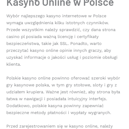
Kasyno Online w Polsce
Wybór najlepszego kasyno internetowe w Polsce
wymaga uwzględnienia kilku istotnych czynników.
Przede wszystkim należy sprawdzić, czy dana strona
casino pl posiada ważną licencję i certyfikaty
bezpieczeństwa, takie jak SSL. Ponadto, warto
przeczytać kasyno online opinie innych graczy, aby
uzyskać informacje o jakości usług i poziomie obsługi
klienta.
Polskie kasyno online powinno oferować szeroki wybór
gry kasynowe polska, w tym gry stołowe, sloty i gry z
udziałem krupiera. Ważne jest również, aby strona była
łatwa w nawigacji i posiadała intuicyjny interfejs.
Dodatkowo, polskie kasyna powinny zapewniać
bezpieczne metody płatności i wypłaty wygranych.
Przed zarejestrowaniem się w kasyno online, należy