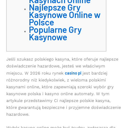
Najlepsze Gry
Kasynowe Online w
Polsce
Popularne Gry
Kasynowe
Jeśli szukasz polskiego kasyna, które oferuje najlepsze
doświadczenie hazardowe, jesteś we właściwym
casino pl
miejscu. W 2026 roku rynek
jest bardziej
różnorodny niż kiedykolwiek, z wieloma polskimi
kasynami online, które zapewniają szeroki wybór gry
kasynowe polska i kasyno online automaty. W tym
artykule przedstawimy Ci najlepsze polskie kasyna,
które gwarantują bezpieczne i przyjemne doświadczenie
hazardowe.
Wybór kasyno online może być trudny, zwłaszcza dla