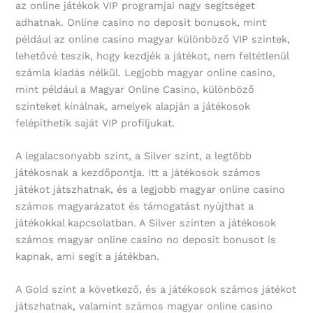
az online játékok VIP programjai nagy segítséget
adhatnak. Online casino no deposit bonusok, mint
például az online casino magyar különböző VIP szintek,
lehetővé teszik, hogy kezdjék a játékot, nem feltétlenül
számla kiadás nélkül. Legjobb magyar online casino,
mint például a Magyar Online Casino, különböző
szinteket kínálnak, amelyek alapján a játékosok
felépíthetik saját VIP profiljukat.
A legalacsonyabb szint, a Silver szint, a legtöbb
játékosnak a kezdőpontja. Itt a játékosok számos
játékot játszhatnak, és a legjobb magyar online casino
számos magyarázatot és támogatást nyújthat a
játékokkal kapcsolatban. A Silver szinten a játékosok
számos magyar online casino no deposit bonusot is
kapnak, ami segít a játékban.
A Gold szint a következő, és a játékosok számos játékot
játszhatnak, valamint számos magyar online casino