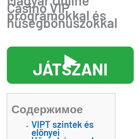
Magyar Online
Casino VIP
programokkal és
hűségbónuszokkal
▶️
JÁTSZANI
Содержимое
VIPT szintek és
előnyei