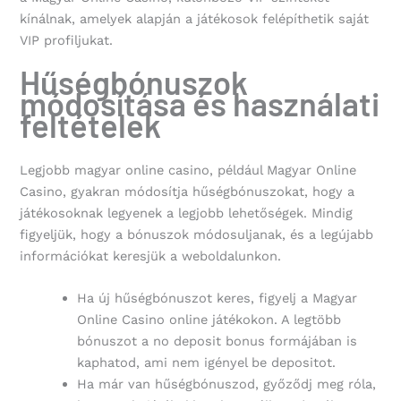
kínálnak, amelyek alapján a játékosok felépíthetik saját
VIP profiljukat.
Hűségbónuszok
módosítása és használati
feltételek
Legjobb magyar online casino, például Magyar Online
Casino, gyakran módosítja hűségbónuszokat, hogy a
játékosoknak legyenek a legjobb lehetőségek. Mindig
figyeljük, hogy a bónuszok módosuljanak, és a legújabb
információkat keresjük a weboldalunkon.
Ha új hűségbónuszot keres, figyelj a Magyar
Online Casino online játékokon. A legtöbb
bónuszot a no deposit bonus formájában is
kaphatod, ami nem igényel be depositot.
Ha már van hűségbónuszod, győződj meg róla,