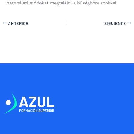
használati módokat megtalálni a hűségbónuszokkal.
ANTERIOR
SIGUIENTE