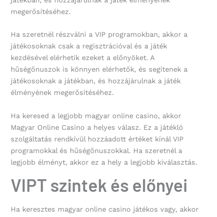
játékban, és hozzájárulnak a játék élményének
megerősítéséhez.
Ha szeretnél részválni a VIP programokban, akkor a
játékosoknak csak a regisztrációval és a játék
kezdésével elérhetik ezeket a előnyöket. A
hűségőnuszok is könnyen elérhetők, és segítenek a
játékosoknak a játékban, és hozzájárulnak a játék
élményének megerősítéséhez.
Ha keresed a legjobb magyar online casino, akkor
Magyar Online Casino a helyes válasz. Ez a játékló
szolgáltatás rendkívül hozzáadott értéket kínál VIP
programokkal és hűségőnuszokkal. Ha szeretnél a
legjobb élményt, akkor ez a hely a legjobb kiválasztás.
VIPT szintek és előnyei
Ha keresztes magyar online casino játékos vagy, akkor