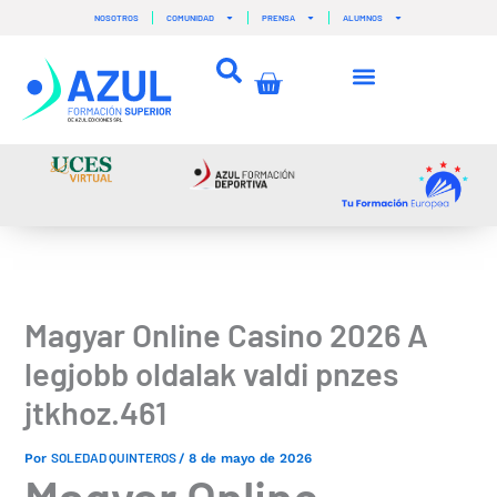
Ir
NOSOTROS
COMUNIDAD
PRENSA
ALUMNOS
al
contenido
Carrito
Magyar Online Casino 2026 A
legjobb oldalak valdi pnzes
jtkhoz.461
SOLEDAD QUINTEROS
Por
/
8 de mayo de 2026