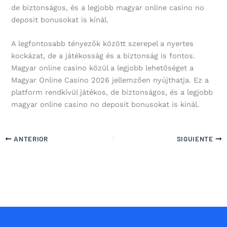
de biztonságos, és a legjobb magyar online casino no
deposit bonusokat is kínál.
A legfontosabb tényezők között szerepel a nyertes
kockázat, de a játékosság és a biztonság is fontos.
Magyar online casino közül a legjobb lehetőséget a
Magyar Online Casino 2026 jellemzően nyújthatja. Ez a
platform rendkívül játékos, de biztonságos, és a legjobb
magyar online casino no deposit bonusokat is kínál.
ANTERIOR
SIGUIENTE