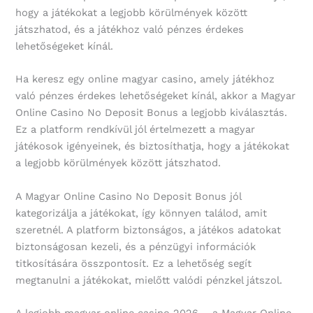
hogy a játékokat a legjobb körülmények között
játszhatod, és a játékhoz való pénzes érdekes
lehetőségeket kínál.
Ha keresz egy online magyar casino, amely játékhoz
való pénzes érdekes lehetőségeket kínál, akkor a Magyar
Online Casino No Deposit Bonus a legjobb kiválasztás.
Ez a platform rendkívül jól értelmezett a magyar
játékosok igényeinek, és biztosíthatja, hogy a játékokat
a legjobb körülmények között játszhatod.
A Magyar Online Casino No Deposit Bonus jól
kategorizálja a játékokat, így könnyen találod, amit
szeretnél. A platform biztonságos, a játékos adatokat
biztonságosan kezeli, és a pénzügyi információk
titkosítására összpontosít. Ez a lehetőség segít
megtanulni a játékokat, mielőtt valódi pénzkel játszol.