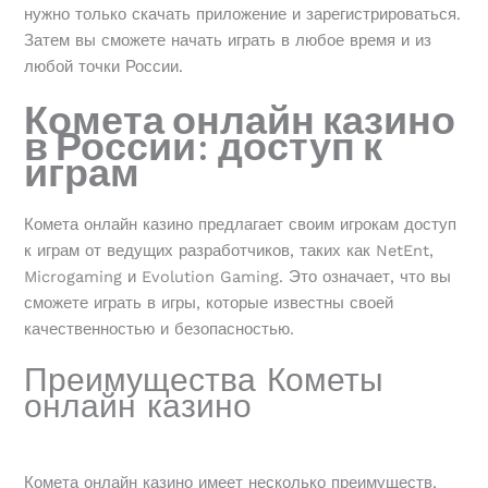
нужно только скачать приложение и зарегистрироваться.
Затем вы сможете начать играть в любое время и из
любой точки России.
Комета онлайн казино
в России: доступ к
играм
Комета онлайн казино предлагает своим игрокам доступ
к играм от ведущих разработчиков, таких как NetEnt,
Microgaming и Evolution Gaming. Это означает, что вы
сможете играть в игры, которые известны своей
качественностью и безопасностью.
Преимущества Кометы
онлайн казино
Комета онлайн казино имеет несколько преимуществ,