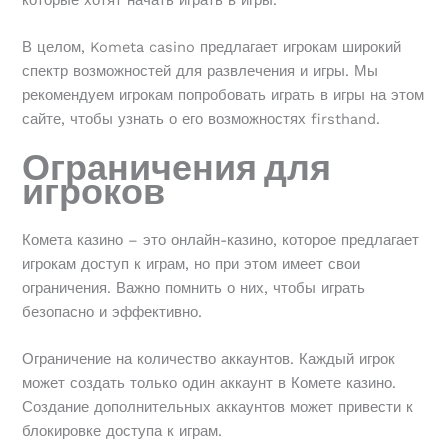
В целом, Kometa casino предлагает игрокам широкий
спектр возможностей для развлечения и игры. Мы
рекомендуем игрокам попробовать играть в игры на этом
сайте, чтобы узнать о его возможностях firsthand.
Ограничения для
игроков
Комета казино – это онлайн-казино, которое предлагает
игрокам доступ к играм, но при этом имеет свои
ограничения. Важно помнить о них, чтобы играть
безопасно и эффективно.
Ограничение на количество аккаунтов. Каждый игрок
может создать только один аккаунт в Комете казино.
Создание дополнительных аккаунтов может привести к
блокировке доступа к играм.