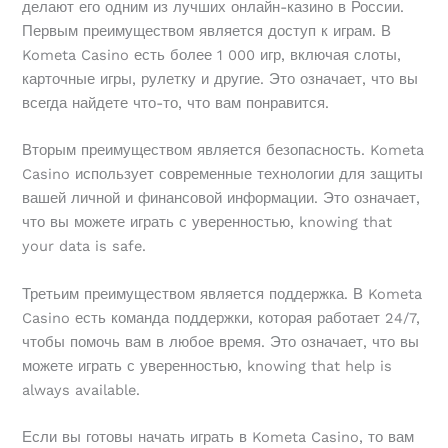
делают его одним из лучших онлайн-казино в России.
Первым преимуществом является доступ к играм. В
Kometa Casino есть более 1 000 игр, включая слоты,
карточные игры, рулетку и другие. Это означает, что вы
всегда найдете что-то, что вам понравится.
Вторым преимуществом является безопасность. Kometa
Casino использует современные технологии для защиты
вашей личной и финансовой информации. Это означает,
что вы можете играть с уверенностью, knowing that
your data is safe.
Третьим преимуществом является поддержка. В Kometa
Casino есть команда поддержки, которая работает 24/7,
чтобы помочь вам в любое время. Это означает, что вы
можете играть с уверенностью, knowing that help is
always available.
Если вы готовы начать играть в Kometa Casino, то вам