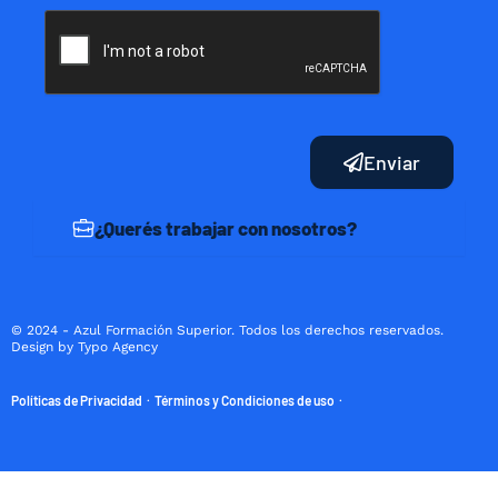
Enviar
¿Querés trabajar con nosotros?
© 2024 - Azul Formación Superior. Todos los derechos reservados.
Design by Typo Agency
Políticas de Privacidad
Términos y Condiciones de uso
·
·