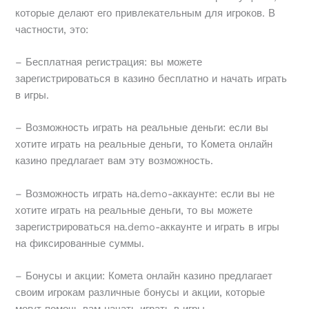
которые делают его привлекательным для игроков. В
частности, это:
– Бесплатная регистрация: вы можете
зарегистрироваться в казино бесплатно и начать играть
в игры.
– Возможность играть на реальные деньги: если вы
хотите играть на реальные деньги, то Комета онлайн
казино предлагает вам эту возможность.
– Возможность играть на.demo-аккаунте: если вы не
хотите играть на реальные деньги, то вы можете
зарегистрироваться на.demo-аккаунте и играть в игры
на фиксированные суммы.
– Бонусы и акции: Комета онлайн казино предлагает
своим игрокам различные бонусы и акции, которые