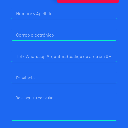
Nombre
Correo
electrónico
Telefono
Provincia
Mensaje