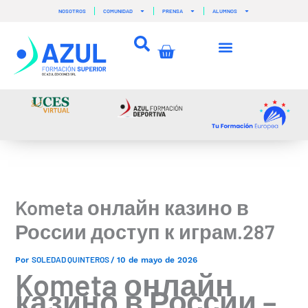
Ir
NOSOTROS
COMUNIDAD
PRENSA
ALUMNOS
al
contenido
Carrito
Kometa онлайн казино в
России доступ к играм.287
SOLEDAD QUINTEROS
Por
/
10 de mayo de 2026
Kometa онлайн
казино в России –