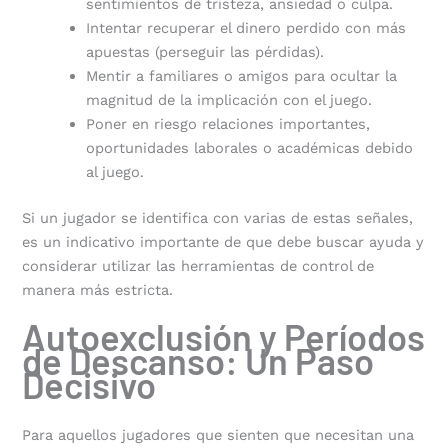
sentimientos de tristeza, ansiedad o culpa.
Intentar recuperar el dinero perdido con más
apuestas (perseguir las pérdidas).
Mentir a familiares o amigos para ocultar la
magnitud de la implicación con el juego.
Poner en riesgo relaciones importantes,
oportunidades laborales o académicas debido
al juego.
Si un jugador se identifica con varias de estas señales,
es un indicativo importante de que debe buscar ayuda y
considerar utilizar las herramientas de control de
manera más estricta.
Autoexclusión y Períodos
de Descanso: Un Paso
Decisivo
Para aquellos jugadores que sienten que necesitan una