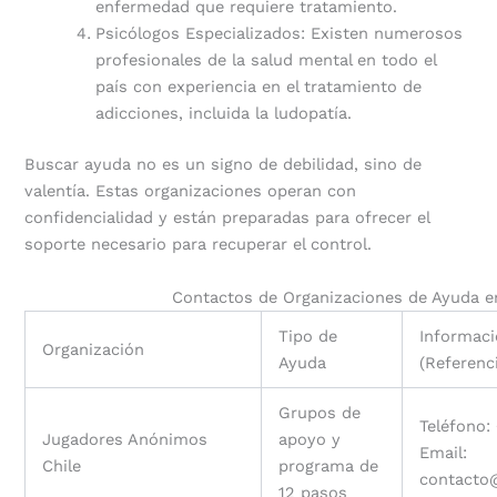
enfermedad que requiere tratamiento.
Psicólogos Especializados: Existen numerosos
profesionales de la salud mental en todo el
país con experiencia en el tratamiento de
adicciones, incluida la ludopatía.
Buscar ayuda no es un signo de debilidad, sino de
valentía. Estas organizaciones operan con
confidencialidad y están preparadas para ofrecer el
soporte necesario para recuperar el control.
Contactos de Organizaciones de Ayuda e
Tipo de
Informaci
Organización
Ayuda
(Referenci
Grupos de
Teléfono:
Jugadores Anónimos
apoyo y
Email:
Chile
programa de
contacto
12 pasos