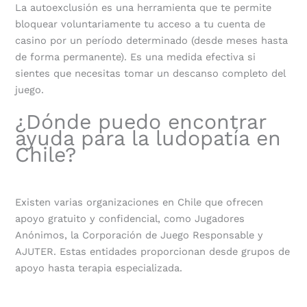
La autoexclusión es una herramienta que te permite
bloquear voluntariamente tu acceso a tu cuenta de
casino por un período determinado (desde meses hasta
de forma permanente). Es una medida efectiva si
sientes que necesitas tomar un descanso completo del
juego.
¿Dónde puedo encontrar
ayuda para la ludopatía en
Chile?
Existen varias organizaciones en Chile que ofrecen
apoyo gratuito y confidencial, como Jugadores
Anónimos, la Corporación de Juego Responsable y
AJUTER. Estas entidades proporcionan desde grupos de
apoyo hasta terapia especializada.