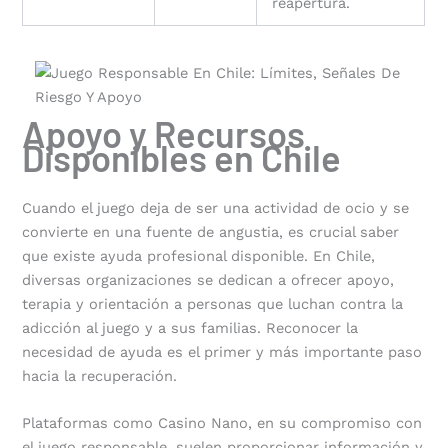
reapertura.
Apoyo y Recursos
Disponibles en Chile
Cuando el juego deja de ser una actividad de ocio y se
convierte en una fuente de angustia, es crucial saber
que existe ayuda profesional disponible. En Chile,
diversas organizaciones se dedican a ofrecer apoyo,
terapia y orientación a personas que luchan contra la
adicción al juego y a sus familias. Reconocer la
necesidad de ayuda es el primer y más importante paso
hacia la recuperación.
Plataformas como Casino Nano, en su compromiso con
el juego responsable, suelen proporcionar información y