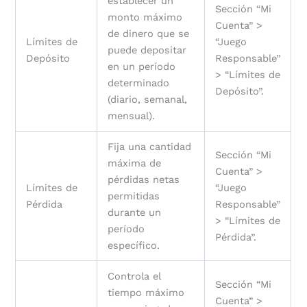
establecer un
Sección “Mi
monto máximo
Cuenta” >
de dinero que se
Límites de
“Juego
puede depositar
Depósito
Responsable”
en un período
> “Límites de
determinado
Depósito”.
(diario, semanal,
mensual).
Fija una cantidad
Sección “Mi
máxima de
Cuenta” >
pérdidas netas
Límites de
“Juego
permitidas
Pérdida
Responsable”
durante un
> “Límites de
período
Pérdida”.
específico.
Controla el
Sección “Mi
tiempo máximo
Cuenta” >