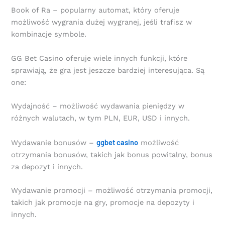
Book of Ra – popularny automat, który oferuje
możliwość wygrania dużej wygranej, jeśli trafisz w
kombinacje symbole.
GG Bet Casino oferuje wiele innych funkcji, które
sprawiają, że gra jest jeszcze bardziej interesująca. Są
one:
Wydajność – możliwość wydawania pieniędzy w
różnych walutach, w tym PLN, EUR, USD i innych.
ggbet casino
Wydawanie bonusów –
możliwość
otrzymania bonusów, takich jak bonus powitalny, bonus
za depozyt i innych.
Wydawanie promocji – możliwość otrzymania promocji,
takich jak promocje na gry, promocje na depozyty i
innych.