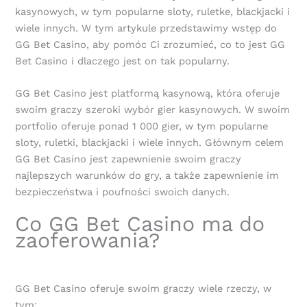
kasynowych, w tym popularne sloty, ruletke, blackjacki i
wiele innych. W tym artykule przedstawimy wstęp do
GG Bet Casino, aby pomóc Ci zrozumieć, co to jest GG
Bet Casino i dlaczego jest on tak popularny.
GG Bet Casino jest platformą kasynową, która oferuje
swoim graczy szeroki wybór gier kasynowych. W swoim
portfolio oferuje ponad 1 000 gier, w tym popularne
sloty, ruletki, blackjacki i wiele innych. Głównym celem
GG Bet Casino jest zapewnienie swoim graczy
najlepszych warunków do gry, a także zapewnienie im
bezpieczeństwa i poufności swoich danych.
Co GG Bet Casino ma do
zaoferowania?
GG Bet Casino oferuje swoim graczy wiele rzeczy, w
tym: