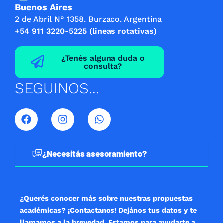
Buenos Aires
2 de Abril N° 1358. Burzaco. Argentina
+54 911 3220-5225 (lineas rotativas)
¿Tenés alguna duda o
consulta?
SEGUINOS...
F
I
W
a
n
h
c
s
a
e
t
t
b
a
s
¿Necesitás asesoramiento?
o
g
a
o
r
p
k
a
p
m
¿Querés conocer más sobre nuestras propuestas
académicas? ¡Contactanos! Dejános tus datos y te
llamamos a la brevedad. Estamos para ayudarte a