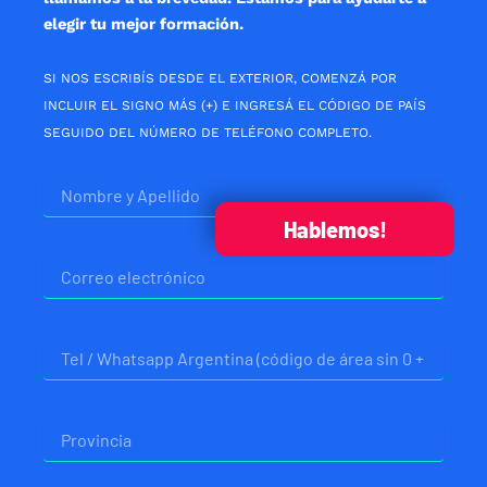
elegir tu mejor formación.
SI NOS ESCRIBÍS DESDE EL EXTERIOR, COMENZÁ POR
INCLUIR EL SIGNO MÁS (+) E INGRESÁ EL CÓDIGO DE PAÍS
SEGUIDO DEL NÚMERO DE TELÉFONO COMPLETO.
Nombre
Hablemos!
Correo
electrónico
Telefono
Provincia