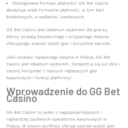
Obsługiwane formaty płatności: GG Bet Casino
akceptuje wiele formatów płatności, w tym kart
kredytowych, e-walletów i bankowych.
GG Bet Casino jest idealnym wyborem dla graczy,
którzy szukają bezpiecznego i przyjaznego kasyna,
oferującego szeroki wybór gier i korzystne warunki.
Jeśli szukasz najlepszego kasyna w Polsce, GG Bet
Casino jest idealnym wyborem. Zarejestruj się już dziś i
zacznij korzystać z naszych najlepszych gier
kasynowych i funkcji platformy!
Wprowadzenie do GG Bet
Casino
GG Bet Casino to jeden z najpopularniejszych i
najbardziej zaufanych operatorów kasynowych w
Polsce. W swoim portfolio oferuje szeroki wybór gier