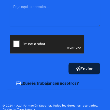
Mensaje
Enviar
¿Querés trabajar con nosotros?
© 2024 - Azul Formación Superior. Todos los derechos reservados.
Design by Typo Agency