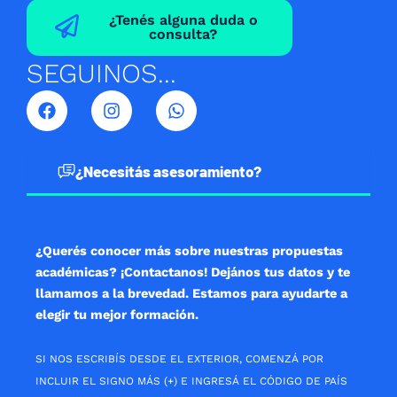
¿Tenés alguna duda o
consulta?
SEGUINOS...
F
I
W
a
n
h
c
s
a
e
t
t
b
a
s
¿Necesitás asesoramiento?
o
g
a
o
r
p
k
a
p
m
¿Querés conocer más sobre nuestras propuestas
académicas? ¡Contactanos! Dejános tus datos y te
llamamos a la brevedad. Estamos para ayudarte a
elegir tu mejor formación.
SI NOS ESCRIBÍS DESDE EL EXTERIOR, COMENZÁ POR
INCLUIR EL SIGNO MÁS (+) E INGRESÁ EL CÓDIGO DE PAÍS