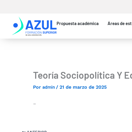
Ir
al
contenido
Propuesta académica
Áreas de est
Teoría Sociopolítica Y Ed
admin
Por
/
21 de marzo de 2025
–
ANTERIOR