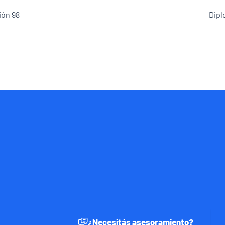
ión 98
Dipl
¿Necesitás asesoramiento?