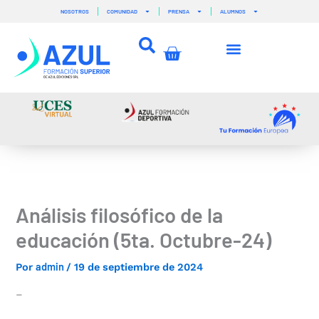
Ir
NOSOTROS
COMUNIDAD
PRENSA
ALUMNOS
al
contenido
Carrito
Análisis filosófico de la
educación (5ta. Octubre-24)
admin
Por
/
19 de septiembre de 2024
–