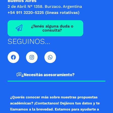
Buenos Aires
2 de Abril N° 1358. Burzaco. Argentina
+54 911 3220-5225 (lineas rotativas)
¿Tenés alguna duda o
consulta?
SEGUINOS...
F
I
W
a
n
h
c
s
a
e
t
t
b
a
s
¿Necesitás asesoramiento?
o
g
a
o
r
p
k
a
p
m
¿Querés conocer más sobre nuestras propuestas
académicas? ¡Contactanos! Dejános tus datos y te
llamamos a la brevedad. Estamos para ayudarte a