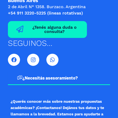
Buenos Aires
2 de Abril N° 1358. Burzaco. Argentina
+54 911 3220-5225 (lineas rotativas)
¿Tenés alguna duda o
consulta?
SEGUINOS...
F
I
W
a
n
h
c
s
a
e
t
t
b
a
s
¿Necesitás asesoramiento?
o
g
a
o
r
p
k
a
p
m
¿Querés conocer más sobre nuestras propuestas
académicas? ¡Contactanos! Dejános tus datos y te
llamamos a la brevedad. Estamos para ayudarte a