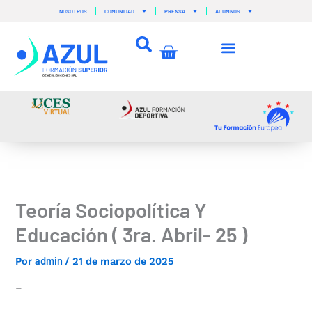
Ir
NOSOTROS
COMUNIDAD
PRENSA
ALUMNOS
al
contenido
Carrito
Teoría Sociopolítica Y
Educación ( 3ra. Abril- 25 )
admin
Por
/
21 de marzo de 2025
–