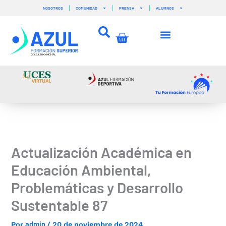
Ir
NOSOTROS
COMUNIDAD
PRENSA
ALUMNOS
al
contenido
Carrito
Actualización Académica en
Educación Ambiental,
Problemáticas y Desarrollo
Sustentable 87
admin
Por
/
20 de noviembre de 2024