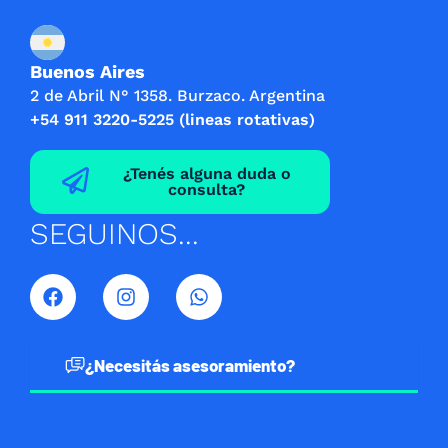
Buenos Aires
2 de Abril N° 1358. Burzaco. Argentina
+54 911 3220-5225 (lineas rotativas)
¿Tenés alguna duda o
consulta?
SEGUINOS...
F
I
W
a
n
h
c
s
a
e
t
t
b
a
s
¿Necesitás asesoramiento?
o
g
a
o
r
p
k
a
p
m