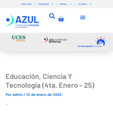
Ir
NOSOTROS
COMUNIDAD
PRENSA
ALUMNOS
al
contenido
Carrito
Educación, Ciencia Y
Tecnología (4ta. Enero - 25)
admin
Por
/
13 de enero de 2025
–