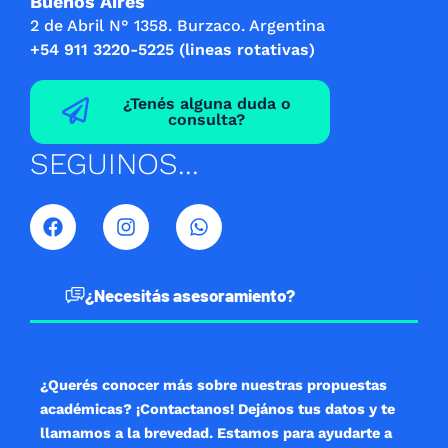
Buenos Aires
2 de Abril N° 1358. Burzaco. Argentina
+54 911 3220-5225 (lineas rotativas)
¿Tenés alguna duda o
consulta?
SEGUINOS...
F
I
W
a
n
h
c
s
a
e
t
t
b
a
s
¿Necesitás asesoramiento?
o
g
a
o
r
p
k
a
p
m
¿Querés conocer más sobre nuestras propuestas
académicas? ¡Contactanos! Dejános tus datos y te
llamamos a la brevedad. Estamos para ayudarte a