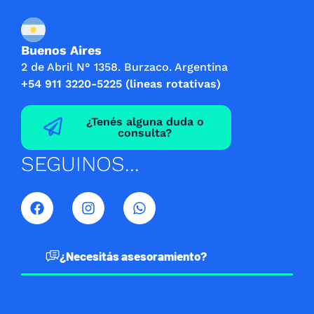
Buenos Aires
2 de Abril N° 1358. Burzaco. Argentina
+54 911 3220-5225 (lineas rotativas)
¿Tenés alguna duda o
consulta?
SEGUINOS...
F
I
W
a
n
h
c
s
a
e
t
t
b
a
s
¿Necesitás asesoramiento?
o
g
a
o
r
p
k
a
p
m