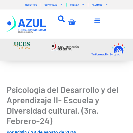
Ir
NOSOTROS
COMUNIDAD
PRENSA
ALUMNOS
al
contenido
Carrito
Psicología del Desarrollo y del
Aprendizaje II- Escuela y
Diversidad cultural. (3ra.
Febrero-24)
admin
Por
/
29 de agosto de 2024