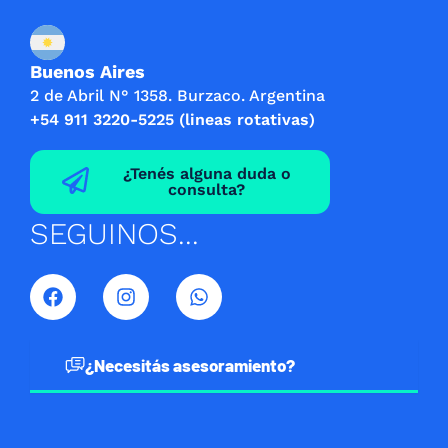
Buenos Aires
2 de Abril N° 1358. Burzaco. Argentina
+54 911 3220-5225 (lineas rotativas)
¿Tenés alguna duda o
consulta?
SEGUINOS...
F
I
W
a
n
h
c
s
a
e
t
t
b
a
s
¿Necesitás asesoramiento?
o
g
a
o
r
p
k
a
p
m