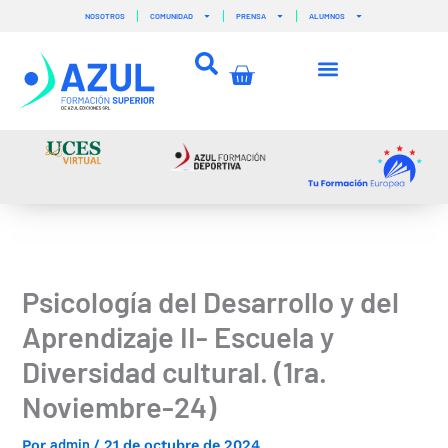
Ir
NOSOTROS
COMUNIDAD
PRENSA
ALUMNOS
al
contenido
Carrito
Psicología del Desarrollo y del
Aprendizaje II- Escuela y
Diversidad cultural. (1ra.
Noviembre-24)
admin
Por
/
21 de octubre de 2024