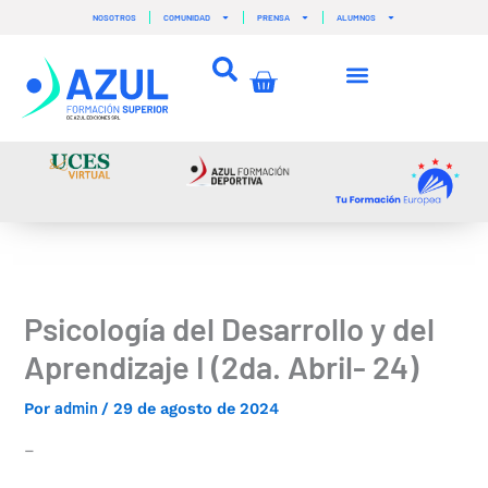
Ir
NOSOTROS
COMUNIDAD
PRENSA
ALUMNOS
al
contenido
Carrito
Psicología del Desarrollo y del
Aprendizaje I (2da. Abril- 24)
admin
Por
/
29 de agosto de 2024
–