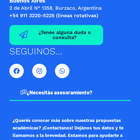
Buenos Aires
2 de Abril N° 1358. Burzaco. Argentina
+54 911 3220-5225 (lineas rotativas)
¿Tenés alguna duda o
consulta?
SEGUINOS...
F
I
W
a
n
h
c
s
a
e
t
t
b
a
s
¿Necesitás asesoramiento?
o
g
a
o
r
p
k
a
p
m
¿Querés conocer más sobre nuestras propuestas
académicas? ¡Contactanos! Dejános tus datos y te
llamamos a la brevedad. Estamos para ayudarte a