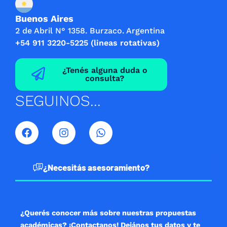
Buenos Aires
2 de Abril N° 1358. Burzaco. Argentina
+54 911 3220-5225 (lineas rotativas)
¿Tenés alguna duda o
consulta?
SEGUINOS...
F
I
W
a
n
h
c
s
a
e
t
t
b
a
s
¿Necesitás asesoramiento?
o
g
a
o
r
p
k
a
p
m
¿Querés conocer más sobre nuestras propuestas
académicas? ¡Contactanos! Dejános tus datos y te