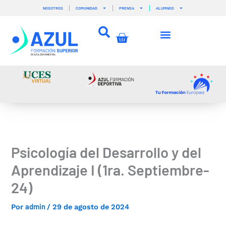
Ir
NOSOTROS
COMUNIDAD
PRENSA
ALUMNOS
al
contenido
Carrito
Psicología del Desarrollo y del
Aprendizaje I (1ra. Septiembre-
24)
admin
Por
/
29 de agosto de 2024
–